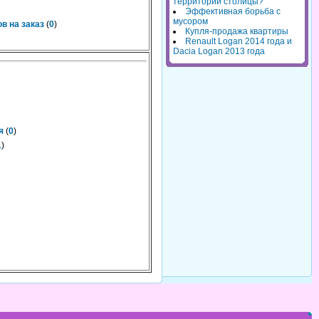
территорий столицы?
Эффективная борьба с
мусором
в на заказ
(
0
)
Купля-продажа квартиры
Renault Logan 2014 года и
Dacia Logan 2013 года
я
(
0
)
1
)