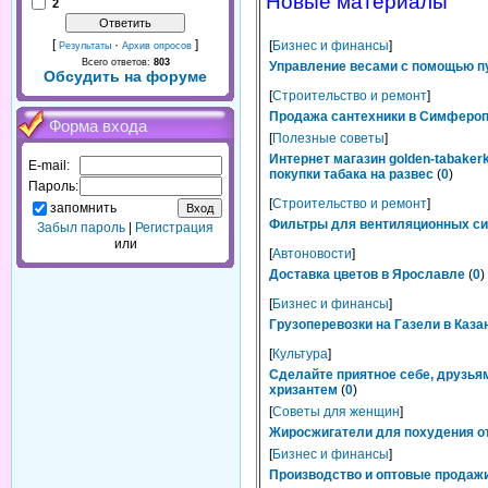
Новые материалы
2
[
·
]
[
Бизнес и финансы
]
Результаты
Архив опросов
Всего ответов:
803
Управление весами с помощью п
Обсудить на форуме
[
Строительство и ремонт
]
Продажа сантехники в Симферопо
Форма входа
[
Полезные советы
]
Интернет магазин golden-tabaker
E-mail:
покупки табака на развес
(
0
)
Пароль:
[
Строительство и ремонт
]
запомнить
Фильтры для вентиляционных сис
Забыл пароль
|
Регистрация
или
[
Автоновости
]
Доставка цветов в Ярославле
(
0
)
[
Бизнес и финансы
]
Грузоперевозки на Газели в Каза
[
Культура
]
Сделайте приятное себе, друзьям
хризантем
(
0
)
[
Советы для женщин
]
Жиросжигатели для похудения от
[
Бизнес и финансы
]
Производство и оптовые продажи