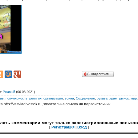
Поделиться…
л
:
Ржавый
(06.03.2021)
тав
,
популярность
,
религия
,
организация
,
война
,
Сохранение
,
рукава
,
храм
,
рынок
,
мир
 http://vesvladivostok.ru, желательна ссылка на первоисточник.
лять комментарии могут только зарегистрированные пользов
[
Регистрация
|
Вход
]