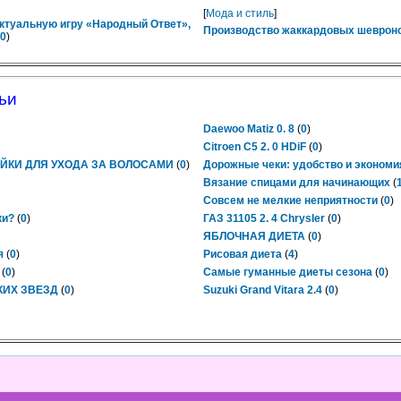
[
Мода и стиль
]
ктуальную игру «Народный Ответ»,
Производство жаккардовых шевроно
0
)
ьи
Daewoo Matiz 0. 8
(
0
)
Citroen C5 2. 0 HDiF
(
0
)
ЙКИ ДЛЯ УХОДА ЗА ВОЛОСАМИ
(
0
)
Дорожные чеки: удобство и экономи
Вязание спицами для начинающих
(
Совсем не мелкие неприятности
(
0
)
ки?
(
0
)
ГАЗ 31105 2. 4 Chrysler
(
0
)
ЯБЛОЧНАЯ ДИЕТА
(
0
)
я
(
0
)
Рисовая диета
(
4
)
(
0
)
Самые гуманные диеты сезона
(
0
)
КИХ ЗВЕЗД
(
0
)
Suzuki Grand Vitara 2.4
(
0
)