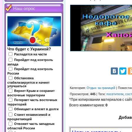
Наш опрос
Что будет с Украиной?
Распадется на части
Перейдет под контроль
запада
Перейдет под контроль
России
Обстановка
стабилизируется и начнет
улучшаться
Категория
:
Отдых за границей
|
Помести
Вернет Крым и сохранит
Просмотров
:
445
|
Теги
:
посетители
,
сос
восточные территории
*При копировании материалов с сайта
Потеряет часть восточных
территорий
Всего комментариев
:
0
Обнищает и влезет в долги
Станет независимой и
Добав
процветающей
Отвоюет часть западных
областей России