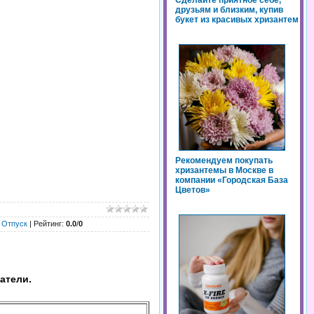
Сделайте приятное себе,
друзьям и близким, купив
букет из красивых хризантем
Рекомендуем покупать
хризантемы в Москве в
компании «Городская База
Цветов»
,
Отпуск
|
Рейтинг
:
0.0
/
0
атели.