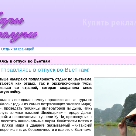
»
Отдых за границей
яясь в отпуск во Вьетнам!
отправляясь в отпуск во Вьетнам!
льше набирают популярность отдых во Вьетнаме.
гаются как отдых, так и экскурсионные туры.
ишься со страной, которая сохранила свою
итую войну.
нами и легендами помогут организованные туры во
 Халонг (один из самых потрясающих заливов мира),
», проведать гробницы императоров Ты Дыка, Нинь
хнуть во «вьетнамской Швейцарии» – городе Далат,
ройти нескончаемые туннели Ку Чи, прикоснуться к
и посетить национальные парки. Любителям пляжа и
 пляжи мира в Дананге (называемый «Китайский
перечислять до бесконечности и все это о Вьетнаме.