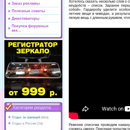
Хотелось сказать несколько слов о 
Заказ рекламы
неудобств – список. Заранее пере
собой». Гардеробу уделите особо
Полезные советы
летние вещи в чемодан, а результ
легкую вещь с длинным рукавом, что
Демотиваторы
Покупка форумных
акк...
Категории раздела
Отдых за границей
[4814]
Отдых в России
[716]
Ревизию списочка проводим накану
сложить сверху. Пресекая попытки п