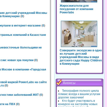
Жиросжигатели для
похудения от компании
Powerlabs
чших детский учреждений Москвы
n в Коммунарке
(
0
)
окупаем в интернет-магазине
(
0
)
странных компаний в Казахстане
льневосточные болельщики не
Совершите экскурсию в одно
из лучших детский
учреждений Москвы в виде
сии: новая эра покупки
(
0
)
детского сада Happy Children
в Коммунарке
 Москве в компании «Городская
говой маркой PowerLabs на сайте
Анонсы
.ru
(
0
)
Типография полного цикла
Алмакс всегда к вашим услугам
агностики заболеваний ЖКТ
(
0
)
дорогие заказчики!
Кто будет участвовать в
ати на ПВХ
(
0
)
конкурсе на застройку новых