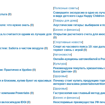
[
Полезные советы
]
Совершите экскурсию в одно из лу
ульта
(
0
)
в виде детского сада Happy Childre
[
Товары для дома
]
ле: что нужно знать
(
0
)
Акустические гитары: выбираем и п
[
Бизнес и финансы
]
ka.ru считается одним из лучших для
Открытие расчетного счета для ино
(
0
)
[
Спортивные новости
]
Спорт из часового пояса 10: как да
тем: Забота о чистом воздухе
(
0
)
теряют связь с игрой
(
0
)
[
Автоновости
]
Онлайн-аукционы автомобилей в Рос
[
Культура
]
Рекомендуем покупать хризантемы в
ни: Практично и Удобно
(
0
)
База Цветов»
(
0
)
[
Здоровье
]
 и близким, купив букет из красивых
Почему стоит купить продукцию тор
интернет-магазина powerlabsnutrition
[
Здоровье
]
 компании Powerlabs
(
0
)
Гастроскопия как главный метод ди
[
Бизнес и финансы
]
 велосипедов IDGI
(
0
)
Неоспоримые преимущества УФ печ