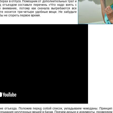
сборах в отпуск. Помощник от дополнительных трат и
д отъездом составьте перечень «Что надо взять с
е внимание, потому как сначала выгребаются все
ате носится три-четыре удобные вещи. Не забудьте
бы не сгореть первое время.
не отъезда. Положив перед собой список, укладываем чемоданы. Принцип 
опадания неучтенных вещей в багаж. Прячем деньги и документы, проверяем 