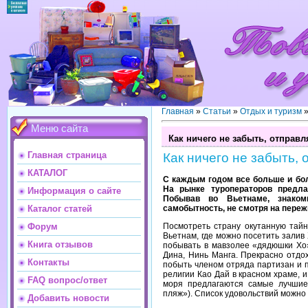
Главная
»
Статьи
»
Отдых и туризм
Меню сайта
Как ничего не забыть, отправл
Главная страница
Как ничего не забыть, 
КАТАЛОГ
С каждым годом все больше и бо
На рынке туроператоров предла
Информация о сайте
Побывав во Вьетнаме, знаком
самобытность, не смотря на переж
Каталог статей
Посмотреть страну окутанную тай
Форум
Вьетнам, где можно посетить залив
Книга отзывов
побывать в мавзолее «дядюшки Хо
Дина, Нинь Манга. Прекрасно отдо
Контакты
побыть членом отряда партизан и п
религии Као Дай в красном храме, 
FAQ вопрос/ответ
моря предлагаются самые лучшие
пляж»). Список удовольствий можно 
Добавить новости