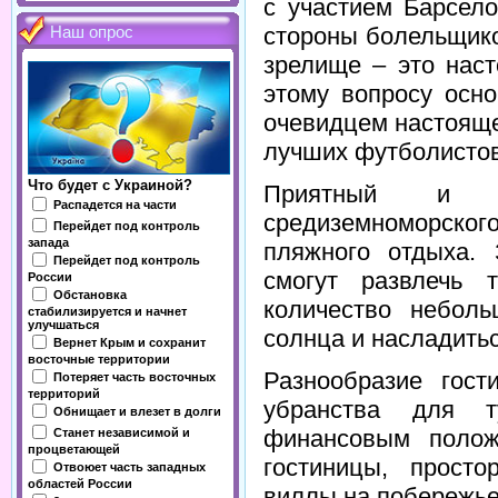
с участием Барсел
стороны болельщико
Наш опрос
зрелище – это наст
этому вопросу осно
очевидцем настояще
лучших футболистов
Что будет с Украиной?
Приятный и т
Распадется на части
средиземноморског
Перейдет под контроль
запада
пляжного отдыха.
Перейдет под контроль
смогут развлечь 
России
Обстановка
количество небол
стабилизируется и начнет
улучшаться
солнца и насладить
Вернет Крым и сохранит
восточные территории
Разнообразие гос
Потеряет часть восточных
территорий
убранства для 
Обнищает и влезет в долги
финансовым полож
Станет независимой и
процветающей
гостиницы, прост
Отвоюет часть западных
областей России
виллы на побережье