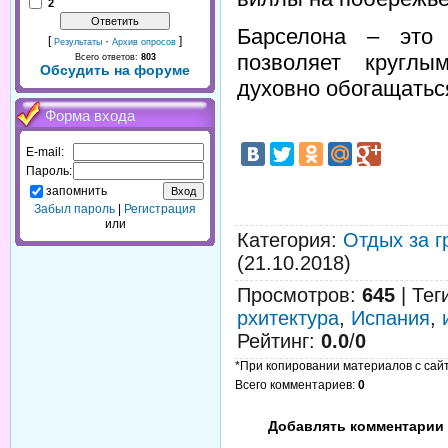
2
Барселона – это
[
·
]
Результаты
Архив опросов
позволяет круглы
Всего ответов:
803
Обсудить на форуме
духовно обогащаться
Форма входа
E-mail:
Пароль:
запомнить
Забыл пароль
|
Регистрация
или
Категория
:
Отдых за г
(21.10.2018)
Просмотров
:
645
|
Тег
рхитектура
,
Испания
,
Рейтинг
:
0.0
/
0
*При копировании материалов с сайта
Всего комментариев
:
0
Добавлять комментарии 