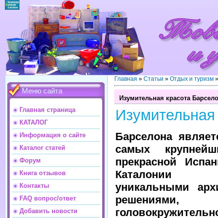
Главная
»
Статьи
»
Отдых и туризм
Меню сайта
Изумительная красота Барсел
Главная страница
Изумительная
КАТАЛОГ
Барселона являет
Информация о сайте
самых крупнейш
Каталог статей
прекрасной Испан
Форум
Каталонии
Книга отзывов
уникальными арх
Контакты
решениями,
FAQ вопрос/ответ
головокружител
Добавить новости