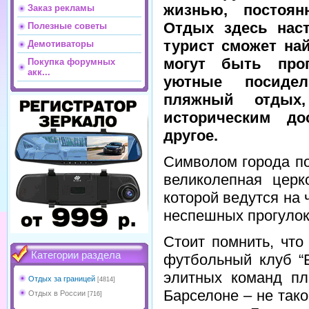
жизнью, постоя
Заказ рекламы
Отдых здесь наст
Полезные советы
турист сможет най
Демотиваторы
могут быть про
Покупка форумных
акк...
уютные посидел
пляжный отдых,
историческим до
другое.
Символом города по
великолепная церк
которой ведутся на
неспешных прогулок
Стоит помнить, что
Категории раздела
футбольный клуб “Б
элитных команд пл
Отдых за границей
[4814]
Барселоне – не так
Отдых в России
[716]