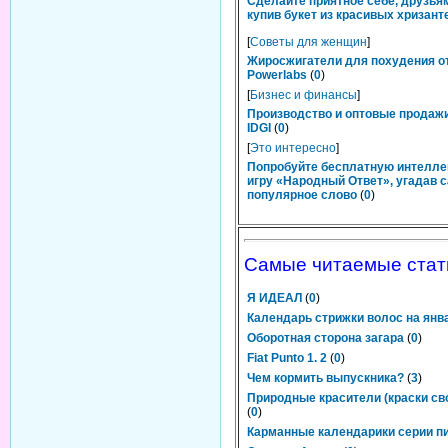
Сделайте приятное себе, друзьям
купив букет из красивых хризант
[
Советы для женщин
]
Жиросжигатели для похудения о
Powerlabs
(
0
)
[
Бизнес и финансы
]
Производство и оптовые продаж
IDGI
(
0
)
[
Это интересно
]
Попробуйте бесплатную интелл
игру «Народный Ответ», угадав 
популярное слово
(
0
)
Самые читаемые стат
Я ИДЕАЛ
(
0
)
Календарь стрижки волос на янв
Оборотная сторона загара
(
0
)
Fiat Punto 1. 2
(
0
)
Чем кормить выпускника?
(
3
)
Природные красители (краски св
(
0
)
Карманные календарики серии п