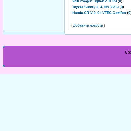
Volkswagen Tiguan 2. 0 TSI
(
0
)
Toyota Camry 2. 4 16v VVT-i
(
0
)
Honda CR-V 2. 0 i-VTEC Comfort
(
0
[
Добавить новость
]
Cop