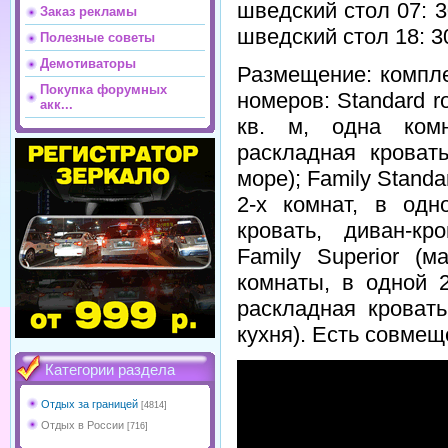
шведский стол 07: 3
Заказ рекламы
шведский стол 18: 30
Полезные советы
Демотиваторы
Размещение: компле
Покупка форумных
номеров: Standard r
акк...
кв. м, одна комн
раскладная кроват
море); Family Standar
2-х комнат, в одн
кровать, диван-кр
Family Superior (м
комнаты, в одной 2
раскладная кровать
кухня). Есть совме
Категории раздела
Отдых за границей
[4814]
Отдых в России
[716]