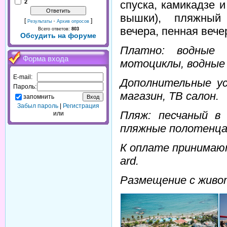
2
спуска, камикадзе 
вышки), пляжный 
[
·
]
Результаты
Архив опросов
вечера, пенная вече
Всего ответов:
803
Обсудить на форуме
Платно: водные 
Форма входа
мотоциклы, водные 
E-mail:
Дополнительные ус
Пароль:
магазин, ТВ салон.
запомнить
Забыл пароль
|
Регистрация
Пляж: песчаный в
или
пляжные полотенца 
К оплате принимают
ard.
Размещение с живо