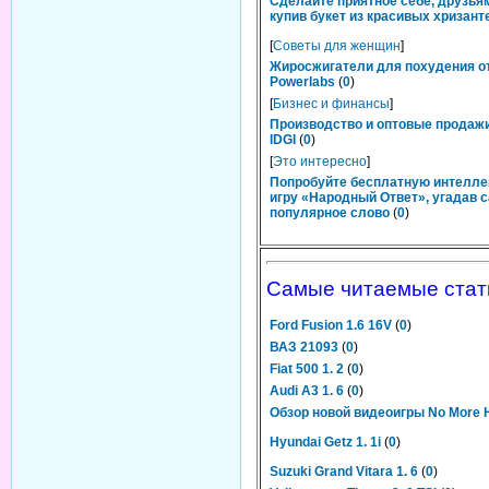
Сделайте приятное себе, друзьям
купив букет из красивых хризант
[
Советы для женщин
]
Жиросжигатели для похудения о
Powerlabs
(
0
)
[
Бизнес и финансы
]
Производство и оптовые продаж
IDGI
(
0
)
[
Это интересно
]
Попробуйте бесплатную интелл
игру «Народный Ответ», угадав 
популярное слово
(
0
)
Самые читаемые стат
Ford Fusion 1.6 16V
(
0
)
ВАЗ 21093
(
0
)
Fiat 500 1. 2
(
0
)
Audi A3 1. 6
(
0
)
Обзор новой видеоигры No More 
Hyundai Getz 1. 1i
(
0
)
Suzuki Grand Vitara 1. 6
(
0
)