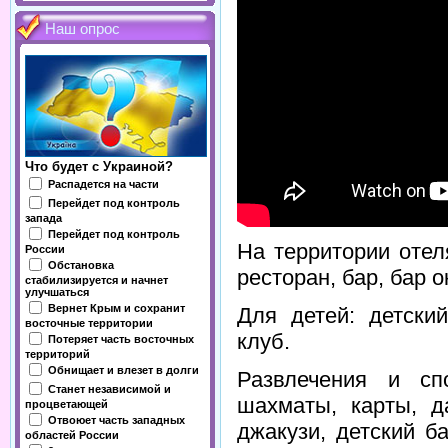
Наш опрос
Что будет с Украиной?
Распадется на части
Перейдет под контроль
запада
Перейдет под контроль
На территории отел
России
Обстановка
ресторан, бар, бар 
стабилизируется и начнет
улучшаться
Вернет Крым и сохранит
Для детей: детски
восточные территории
клуб.
Потеряет часть восточных
территорий
Обнищает и влезет в долги
Развлечения и сп
Станет независимой и
шахматы, карты, да
процветающей
Отвоюет часть западных
джакузи, детский б
областей России