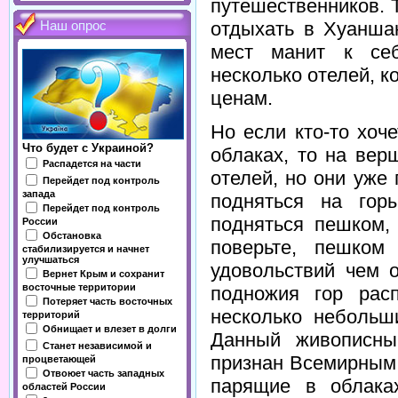
путешественников. 
отдыхать в Хуаншан
Наш опрос
мест манит к се
несколько отелей, 
ценам.
Но если кто-то хоч
Что будет с Украиной?
облаках, то на вер
Распадется на части
отелей, но они уже
Перейдет под контроль
запада
подняться на гор
Перейдет под контроль
подняться пешком,
России
Обстановка
поверьте, пешко
стабилизируется и начнет
улучшаться
удовольствий чем о
Вернет Крым и сохранит
восточные территории
подножия гор рас
Потеряет часть восточных
несколько небольш
территорий
Обнищает и влезет в долги
Данный живописны
Станет независимой и
признан Всемирным
процветающей
Отвоюет часть западных
парящие в облака
областей России