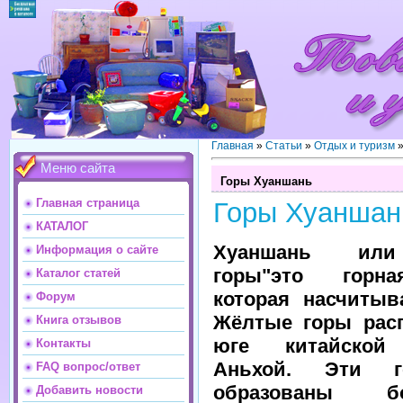
Главная
»
Статьи
»
Отдых и туризм
Меню сайта
Горы Хуаншань
Главная страница
Горы Хуаншан
КАТАЛОГ
Хуаншань ил
Информация о сайте
горы"это горна
Каталог статей
которая насчитыв
Форум
Жёлтые горы рас
Книга отзывов
юге китайской
Контакты
Аньхой. Эти 
FAQ вопрос/ответ
образованы 
Добавить новости