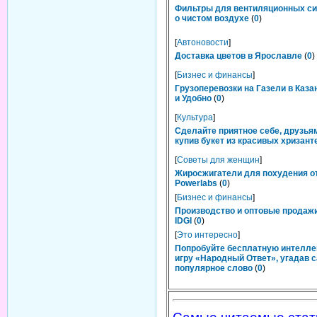
Фильтры для вентиляционных си
о чистом воздухе
(
0
)
[
Автоновости
]
Доставка цветов в Ярославле
(
0
)
[
Бизнес и финансы
]
Грузоперевозки на Газели в Каза
и Удобно
(
0
)
[
Культура
]
Сделайте приятное себе, друзьям
купив букет из красивых хризант
[
Советы для женщин
]
Жиросжигатели для похудения о
Powerlabs
(
0
)
[
Бизнес и финансы
]
Производство и оптовые продаж
IDGI
(
0
)
[
Это интересно
]
Попробуйте бесплатную интелл
игру «Народный Ответ», угадав 
популярное слово
(
0
)