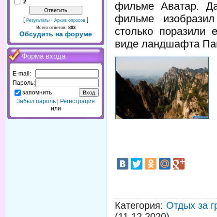
2
фильме Аватар. Д
фильме изобрази
[
·
]
Результаты
Архив опросов
столько поразили 
Всего ответов:
803
Обсудить на форуме
виде ландшафта Па
Форма входа
E-mail:
Пароль:
запомнить
Забыл пароль
|
Регистрация
или
Категория
:
Отдых за г
(11.12.2020)