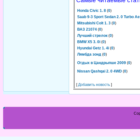
Самые читаемые стат
Honda Civic 1. 8
(
0
)
Saab 9-3 Sport Sedan 2. 0 Turbo Ae
Mitsubishi Colt 1. 3
(
0
)
ВАЗ 21074
(
0
)
Лучший стрелок
(
0
)
BMW X5 3. 0i
(
0
)
Hyundai Getz 1. 4i
(
0
)
Лямбда зонд
(
0
)
Отдых в Цандрыпше 2009
(
0
)
Nissan Qashqai 2. 0 4WD
(
0
)
[
Добавить новость
]
Cop