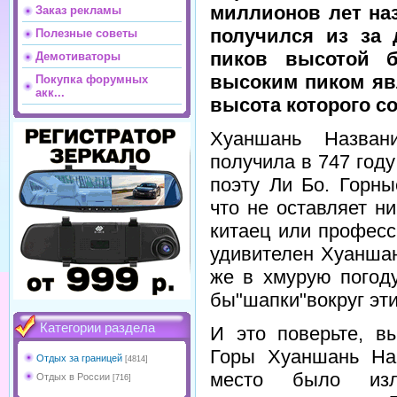
миллионов лет на
Заказ рекламы
получился из за 
Полезные советы
пиков высотой 
Демотиваторы
высоким пиком явл
Покупка форумных
акк...
высота которого со
Хуаншань Назван
получила в 747 год
поэту Ли Бо. Горн
что не оставляет н
китаец или профес
удивителен Хуаншан
же в хмурую погоду
бы"шапки"вокруг эти
Категории раздела
И это поверьте, в
Горы Хуаншань На 
Отдых за границей
[4814]
место было изл
Отдых в России
[716]