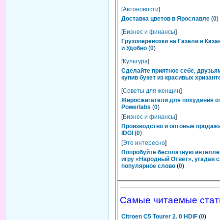
[
Автоновости
]
Доставка цветов в Ярославле
(
0
)
[
Бизнес и финансы
]
Грузоперевозки на Газели в Каза
и Удобно
(
0
)
[
Культура
]
Сделайте приятное себе, друзьям
купив букет из красивых хризант
[
Советы для женщин
]
Жиросжигатели для похудения о
Powerlabs
(
0
)
[
Бизнес и финансы
]
Производство и оптовые продаж
IDGI
(
0
)
[
Это интересно
]
Попробуйте бесплатную интелл
игру «Народный Ответ», угадав 
популярное слово
(
0
)
Самые читаемые стат
Citroen C5 Tourer 2. 0 HDiF
(
0
)