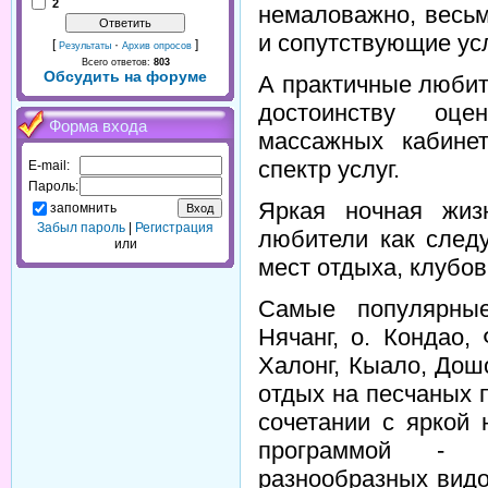
2
немаловажно, весь
и сопутствующие усл
[
·
]
Результаты
Архив опросов
Всего ответов:
803
Обсудить на форуме
А практичные любит
достоинству оц
Форма входа
массажных кабине
спектр услуг.
E-mail:
Пароль:
Яркая ночная жиз
запомнить
Забыл пароль
|
Регистрация
любители как следу
или
мест отдыха, клубов
Самые популярные
Нячанг, о. Кондао,
Халонг, Кыало, Дошо
отдых на песчаных 
сочетании с яркой 
программой - 
разнообразных видо