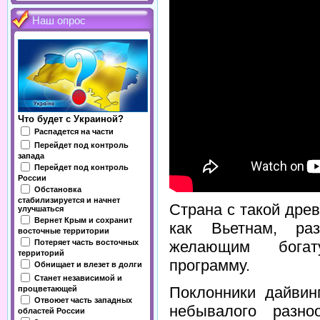
Наш опрос
Что будет с Украиной?
Распадется на части
Перейдет под контроль
запада
Перейдет под контроль
России
Обстановка
стабилизируется и начнет
Страна с такой дре
улучшаться
Вернет Крым и сохранит
как Вьетнам, ра
восточные территории
Потеряет часть восточных
желающим богат
территорий
программу.
Обнищает и влезет в долги
Станет независимой и
Поклонники дайвин
процветающей
Отвоюет часть западных
небывалого разно
областей России