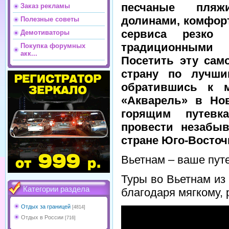
песчаные пляж
Заказ рекламы
долинами, комфор
Полезные советы
сервиса резко 
Демотиваторы
традиционными
Покупка форумных
акк...
Посетить эту сам
страну по лучши
обратившись к м
«Акварель» в Но
горящим путевк
провести незабыв
стране Юго-Восточ
Вьетнам – ваше пут
Туры во Вьетнам из
Категории раздела
благодаря мягкому, 
Отдых за границей
[4814]
Отдых в России
[716]