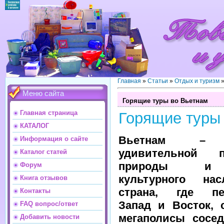
Главная
»
Статьи
»
Отдых и туризм
Меню сайта
Горящие туры во Вьетнам
Главная страница
Горящие туры
КАТАЛОГ
Вьетнам – с
Информация о сайте
удивительной 
Каталог статей
природы и 
Форум
культурного на
Книга отзывов
страна, где пе
Контакты
Запад и Восток, 
FAQ вопрос/ответ
мегаполисы сосе
Добавить новости