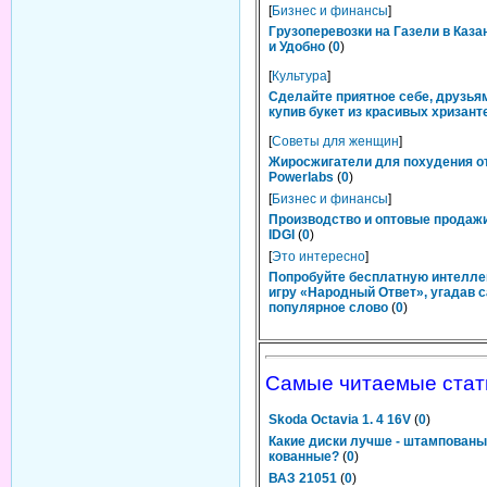
[
Бизнес и финансы
]
Грузоперевозки на Газели в Каза
и Удобно
(
0
)
[
Культура
]
Сделайте приятное себе, друзьям
купив букет из красивых хризант
[
Советы для женщин
]
Жиросжигатели для похудения о
Powerlabs
(
0
)
[
Бизнес и финансы
]
Производство и оптовые продаж
IDGI
(
0
)
[
Это интересно
]
Попробуйте бесплатную интелл
игру «Народный Ответ», угадав 
популярное слово
(
0
)
Самые читаемые стат
Skoda Octavia 1. 4 16V
(
0
)
Какие диски лучше - штампованы
кованные?
(
0
)
ВАЗ 21051
(
0
)