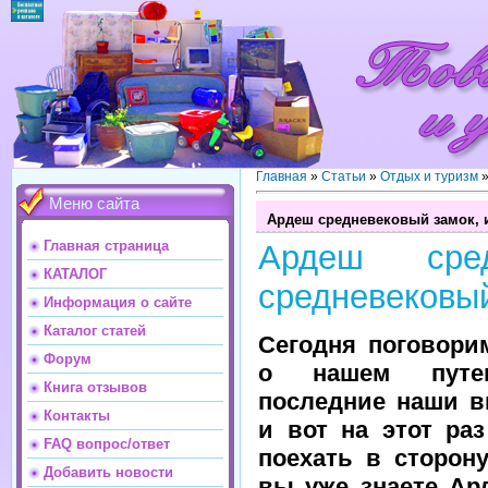
Главная
»
Статьи
»
Отдых и туризм
Меню сайта
Ардеш средневековый замок, и
Главная страница
Ардеш сре
КАТАЛОГ
средневековый
Информация о сайте
Каталог статей
Сегодня поговори
Форум
о нашем путе
Книга отзывов
последние наши в
Контакты
и вот на этот ра
FAQ вопрос/ответ
поехать в сторон
Добавить новости
вы уже знаете Ар