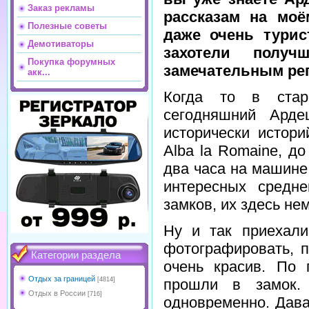
Заказ рекламы
рассказам на моё
Полезные советы
даже очень турис
Демотиваторы
захотели полу
Покупка форумных
замечательным ре
акк...
Когда то в ста
сегодняшний Арде
исторически истори
Alba la Romaine, д
два часа на машине
интересных средне
замков, их здесь не
Ну и так приехали
фотографировать, 
Категории раздела
очень красив. По 
Отдых за границей
прошли в замок.
[4814]
Отдых в России
[716]
одновременно. Дава