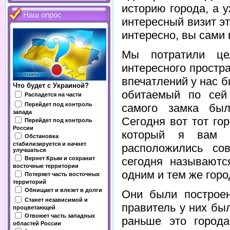
историю города, а 
Наш опрос
интересный визит э
интересно, вы сами 
Мы потратили це
интересного простр
впечатлений у нас бы
Что будет с Украиной?
обитаемый по сей
Распадется на части
Перейдет под контроль
самого замка был
запада
Сегодня вот тот го
Перейдет под контроль
России
который я вам 
Обстановка
стабилизируется и начнет
расположились со
улучшаться
Вернет Крым и сохранит
сегодня называютс
восточные территории
одним и тем же горо
Потеряет часть восточных
территорий
Обнищает и влезет в долги
Они были построе
Станет независимой и
правитель у них был
процветающей
Отвоюет часть западных
раньше это город
областей России