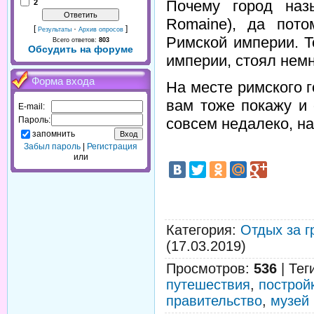
Почему город наз
2
Romaine), да пот
[
·
]
Результаты
Архив опросов
Римской империи. Т
Всего ответов:
803
Обсудить на форуме
империи, стоял немн
Форма входа
На месте римского г
вам тоже покажу и 
E-mail:
совсем недалеко, на
Пароль:
запомнить
Забыл пароль
|
Регистрация
или
Категория
:
Отдых за г
(17.03.2019)
Просмотров
:
536
|
Тег
путешествия
,
построй
правительство
,
музей