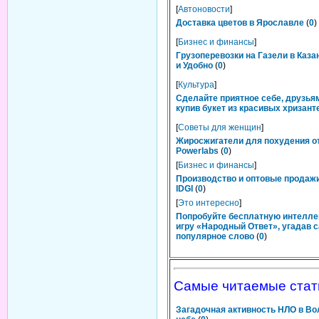
[
Автоновости
]
Доставка цветов в Ярославле
(
0
)
[
Бизнес и финансы
]
Грузоперевозки на Газели в Каза
и Удобно
(
0
)
[
Культура
]
Сделайте приятное себе, друзьям
купив букет из красивых хризант
[
Советы для женщин
]
Жиросжигатели для похудения о
Powerlabs
(
0
)
[
Бизнес и финансы
]
Производство и оптовые продаж
IDGI
(
0
)
[
Это интересно
]
Попробуйте бесплатную интелл
игру «Народный Ответ», угадав 
популярное слово
(
0
)
Самые читаемые стат
Загадочная активность НЛО в Во