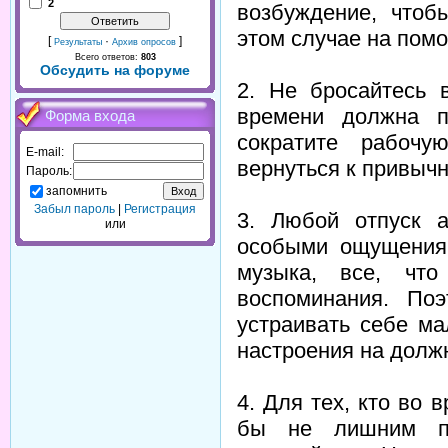
2
возбуждение, чтоб
этом случае на пом
[
·
]
Результаты
Архив опросов
Всего ответов:
803
Обсудить на форуме
2. Не бросайтесь 
времени должна п
Форма входа
сократите рабочу
E-mail:
вернуться к привыч
Пароль:
запомнить
Забыл пароль
|
Регистрация
3. Любой отпуск а
или
особыми ощущения
музыка, все, чт
воспоминания. По
устраивать себе м
настроения на долж
4. Для тех, кто во 
бы не лишним пр