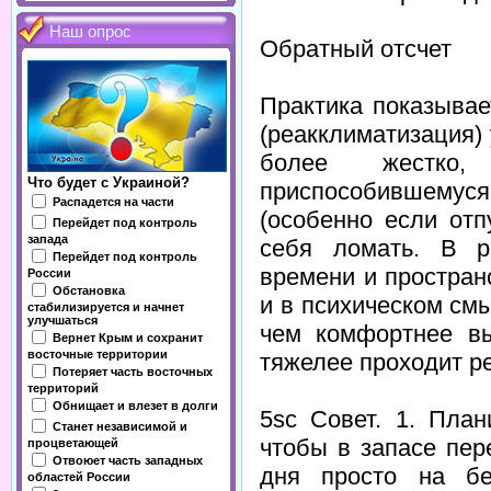
Наш опрос
Обратный отсчет
Практика показывае
(реакклиматизация)
более жестко,
Что будет с Украиной?
приспособившему
Распадется на части
(особенно если отп
Перейдет под контроль
запада
себя ломать. В р
Перейдет под контроль
времени и простран
России
Обстановка
и в психическом см
стабилизируется и начнет
улучшаться
чем комфортнее вы
Вернет Крым и сохранит
восточные территории
тяжелее проходит р
Потеряет часть восточных
территорий
Обнищает и влезет в долги
5sc Совет. 1. План
Станет независимой и
чтобы в запасе пер
процветающей
Отвоюет часть западных
дня просто на бе
областей России