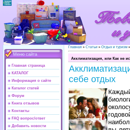
Главная
»
Статьи
»
Отдых и туризм
Меню сайта
Акклиматизация, или Как не и
Главная страница
Акклиматизац
КАТАЛОГ
себе отдых
Информация о сайте
Каталог статей
Кажды
Форум
биоло
Книга отзывов
около
Контакты
годов
FAQ вопрос/ответ
наибол
Добавить новости
вы лет