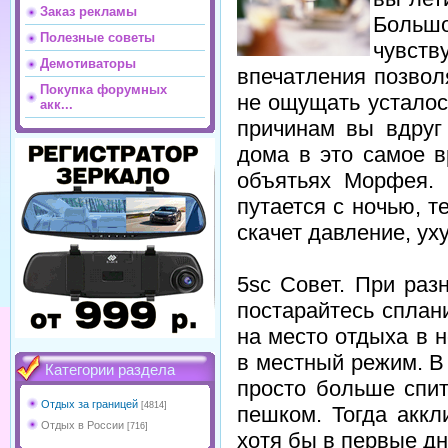
Заказ рекламы
Больш
Полезные советы
чувст
Демотиваторы
впечатления позвол
Покупка форумных
не ощущать усталос
акк...
причинам вы вдруг 
дома в это самое 
объятьях Морфея. 
путается с ночью, 
скачет давление, у
5sc Совет. При раз
постарайтесь сплан
на место отдыха в 
в местный режим. В
Категории раздела
просто больше спит
Отдых за границей
[4814]
пешком. Тогда аккл
Отдых в России
[716]
хотя бы в первые дн