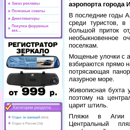
аэропорта города 
Заказ рекламы
Полезные советы
В последние годы А
Демотиваторы
среди туристов, в
Покупка форумных
большой приток от
акк...
необыкновенное оч
поселкам.
Мощеные улочки с 
взбираются прямо н
потрясающая панор
лазурное море.
Живописная бухта у
поэтому на центра
царит штиль.
Категории раздела
Пляжи в Агии П
Отдых за границей
[4814]
Центральный пл
Отдых в России
[716]