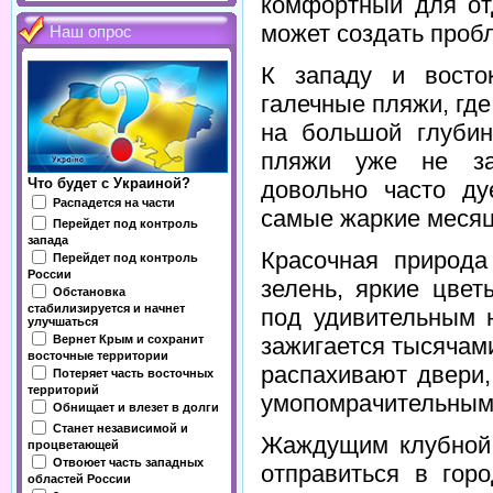
комфортный для от
может создать проб
Наш опрос
К западу и восто
галечные пляжи, где
на большой глубин
пляжи уже не за
Что будет с Украиной?
довольно часто ду
Распадется на части
самые жаркие меся
Перейдет под контроль
запада
Красочная природа
Перейдет под контроль
России
зелень, яркие цве
Обстановка
стабилизируется и начнет
под удивительным 
улучшаться
Вернет Крым и сохранит
зажигается тысячам
восточные территории
распахивают двери,
Потеряет часть восточных
территорий
умопомрачительным
Обнищает и влезет в долги
Станет независимой и
Жаждущим клубной 
процветающей
Отвоюет часть западных
отправиться в гор
областей России