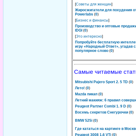
[
Советы для женщин
]
Жиросжигатели для похудения о
Powerlabs
(
0
)
[
Бизнес и финансы
]
Производство и оптовые продаж
IDGI
(
0
)
[
Это интересно
]
Попробуйте бесплатную интелл
игру «Народный Ответ», угадав 
популярное слово
(
0
)
Самые читаемые стат
Mitsubishi Pajero Sport 2. 5 TD
(
0
)
Лето!
(
0
)
Mazda пикап
(
0
)
Летний макияж: 6 правил соверш
Peugeot Partner Combi 1. 9 D
(
0
)
Восемь секретов Снегурочки
(
0
)
BMW 525i
(
0
)
Где кататься на картинге в Моск
Peugeot 3008 1.6 VTi
(
0
)