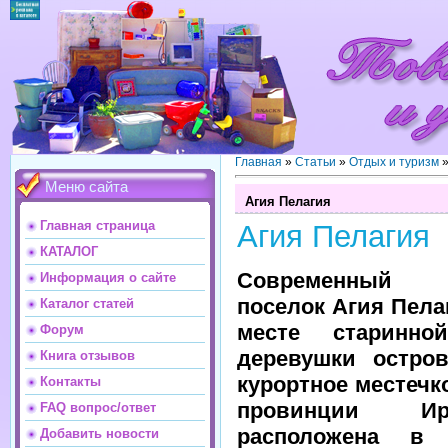
Главная
»
Статьи
»
Отдых и туризм
Меню сайта
Агия Пелагия
Главная страница
Агия Пелагия
КАТАЛОГ
Современный 
Информация о сайте
поселок Агия Пела
Каталог статей
месте старинно
Форум
деревушки остров
Книга отзывов
курортное местечк
Контакты
провинции И
FAQ вопрос/ответ
расположена в
Добавить новости