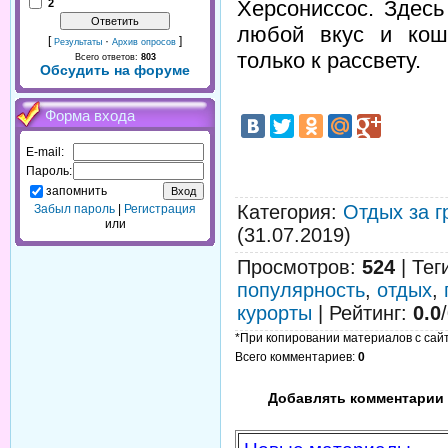
Херсониссос. Здесь
2
любой вкус и кош
[
·
]
Результаты
Архив опросов
только к рассвету.
Всего ответов:
803
Обсудить на форуме
Форма входа
E-mail:
Пароль:
запомнить
Категория
:
Отдых за г
Забыл пароль
|
Регистрация
или
(31.07.2019)
Просмотров
:
524
|
Тег
популярность
,
отдых
,
курорты
|
Рейтинг
:
0.0
/
*При копировании материалов с сайта
Всего комментариев
:
0
Добавлять комментарии 