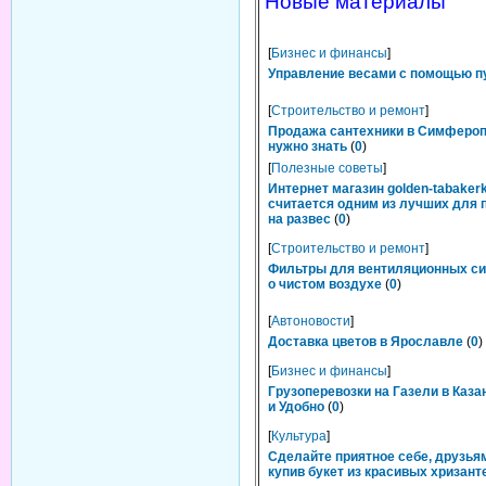
Новые материалы
[
Бизнес и финансы
]
Управление весами с помощью п
[
Строительство и ремонт
]
Продажа сантехники в Симфероп
нужно знать
(
0
)
[
Полезные советы
]
Интернет магазин golden-tabakerk
считается одним из лучших для 
на развес
(
0
)
[
Строительство и ремонт
]
Фильтры для вентиляционных си
о чистом воздухе
(
0
)
[
Автоновости
]
Доставка цветов в Ярославле
(
0
)
[
Бизнес и финансы
]
Грузоперевозки на Газели в Каза
и Удобно
(
0
)
[
Культура
]
Сделайте приятное себе, друзьям
купив букет из красивых хризант