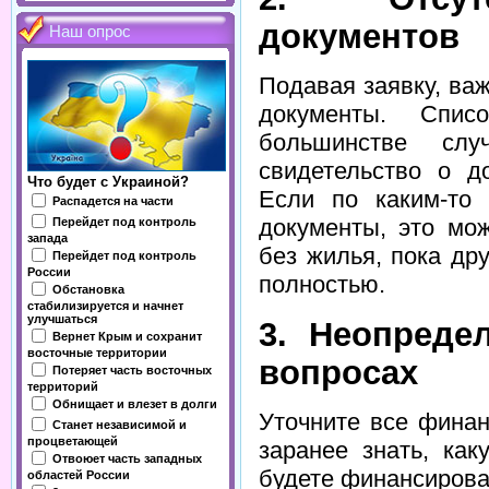
документов
Наш опрос
Подавая заявку, ва
документы. Спис
большинстве слу
свидетельство о д
Что будет с Украиной?
Если по каким-то
Распадется на части
документы, это мож
Перейдет под контроль
запада
без жилья, пока др
Перейдет под контроль
России
полностью.
Обстановка
стабилизируется и начнет
улучшаться
3. Неопреде
Вернет Крым и сохранит
восточные территории
вопросах
Потеряет часть восточных
территорий
Обнищает и влезет в долги
Уточните все фина
Станет независимой и
процветающей
заранее знать, ка
Отвоюет часть западных
будете финансирова
областей России