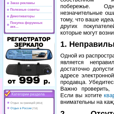
Заказ рекламы
побережье. Од
Полезные советы
незначительные оши
Демотиваторы
тому, что ваше иде
Покупка форумных
других покупател
акк...
которые могут возни
1. Неправиль
Одной из распростр
является неправи
достаточно допуст
адресе электронной
продавца. Убедитес
Важно проверить, 
Категории раздела
Если вы хотите
ква
внимательны на каж
Отдых за границей
[4814]
Отдых в России
[716]
2. Отсут