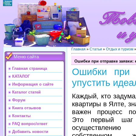
Главная
»
Статьи
»
Отдых и туризм
Меню сайта
Ошибки при отправке заявки: 
Главная страница
Ошибки при 
КАТАЛОГ
упустить идеа
Информация о сайте
Каталог статей
Каждый, кто задума
Форум
квартиры в Ялте, зн
Книга отзывов
важен процесс по
Контакты
Это первый шаг
FAQ вопрос/ответ
осуществлени
Добавить новости
собственном