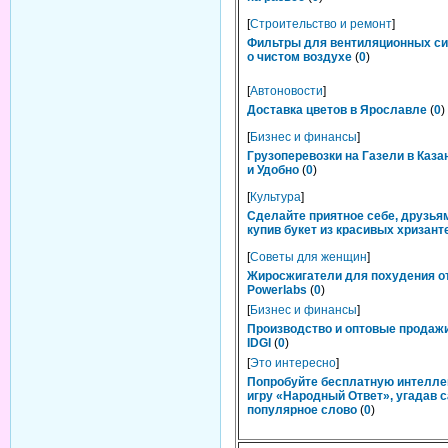
[
Строительство и ремонт
]
Фильтры для вентиляционных си
о чистом воздухе
(
0
)
[
Автоновости
]
Доставка цветов в Ярославле
(
0
)
[
Бизнес и финансы
]
Грузоперевозки на Газели в Каза
и Удобно
(
0
)
[
Культура
]
Сделайте приятное себе, друзьям
купив букет из красивых хризант
[
Советы для женщин
]
Жиросжигатели для похудения о
Powerlabs
(
0
)
[
Бизнес и финансы
]
Производство и оптовые продаж
IDGI
(
0
)
[
Это интересно
]
Попробуйте бесплатную интелл
игру «Народный Ответ», угадав 
популярное слово
(
0
)