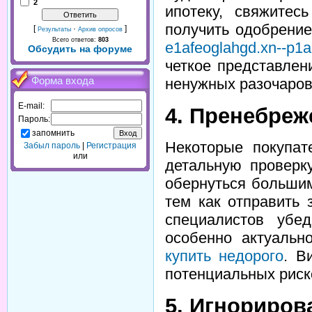
2
ипотеку, свяжитес
получить одобрени
[
·
]
Результаты
Архив опросов
Всего ответов:
803
e1afeoglahgd.xn--p1ai
Обсудить на форуме
четкое представлен
Форма входа
ненужных разочаров
E-mail:
4. Пренебреж
Пароль:
запомнить
Некоторые покупат
Забыл пароль
|
Регистрация
или
детальную проверк
обернуться больши
тем как отправить
специалистов убе
особенно актуаль
купить недорого
. В
потенциальных риск
5. Игнориров