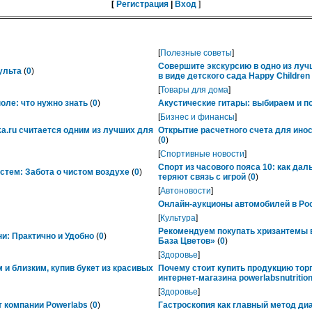
[
Регистрация
|
Вход
]
[
Полезные советы
]
Совершите экскурсию в одно из лу
ульта
(
0
)
в виде детского сада Happy Childre
[
Товары для дома
]
ле: что нужно знать
(
0
)
Акустические гитары: выбираем и п
[
Бизнес и финансы
]
ka.ru считается одним из лучших для
Открытие расчетного счета для ино
(
0
)
[
Спортивные новости
]
Спорт из часового пояса 10: как да
тем: Забота о чистом воздухе
(
0
)
теряют связь с игрой
(
0
)
[
Автоновости
]
Онлайн-аукционы автомобилей в Рос
[
Культура
]
Рекомендуем покупать хризантемы в
ни: Практично и Удобно
(
0
)
База Цветов»
(
0
)
[
Здоровье
]
 и близким, купив букет из красивых
Почему стоит купить продукцию тор
интернет-магазина powerlabsnutrition
[
Здоровье
]
 компании Powerlabs
(
0
)
Гастроскопия как главный метод ди