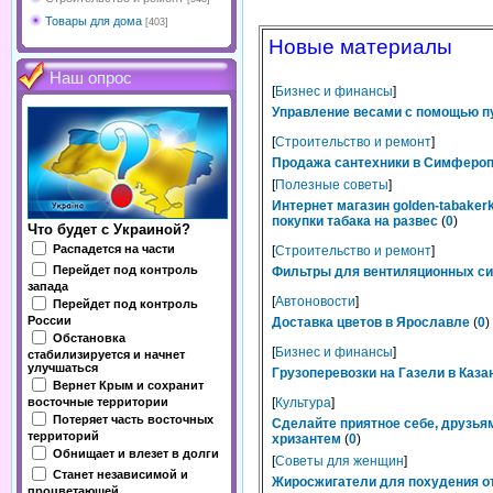
Товары для дома
[403]
Новые материалы
Наш опрос
[
Бизнес и финансы
]
Управление весами с помощью п
[
Строительство и ремонт
]
Продажа сантехники в Симферопо
[
Полезные советы
]
Интернет магазин golden-tabaker
покупки табака на развес
(
0
)
Что будет с Украиной?
Распадется на части
[
Строительство и ремонт
]
Перейдет под контроль
Фильтры для вентиляционных сис
запада
[
Автоновости
]
Перейдет под контроль
России
Доставка цветов в Ярославле
(
0
)
Обстановка
[
Бизнес и финансы
]
стабилизируется и начнет
улучшаться
Грузоперевозки на Газели в Каза
Вернет Крым и сохранит
восточные территории
[
Культура
]
Потеряет часть восточных
Сделайте приятное себе, друзьям
территорий
хризантем
(
0
)
Обнищает и влезет в долги
[
Советы для женщин
]
Станет независимой и
Жиросжигатели для похудения от
процветающей