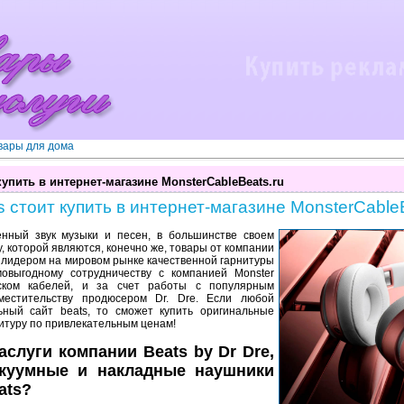
вары для дома
упить в интернет-магазине MonsterCableBeats.ru
 стоит купить в интернет-магазине MonsterCableB
енный звук музыки и песен, в большинстве своем
 которой являются, конечно же, товары от компании
а лидером на мировом рынке качественной гарнитуры
овыгодному сотрудничеству с компанией Monster
уском кабелей, и за счет работы с популярным
местительству продюсером Dr. Dre. Если любой
ный сайт beats, то сможет купить оригинальные
нитуру по привлекательным ценам!
слуги компании Beats by Dr Dre,
акуумные и накладные наушники
ats?