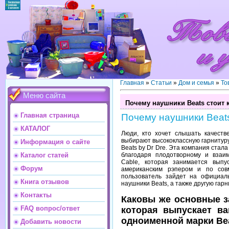
Главная
»
Статьи
»
Дом и семья
»
То
Меню сайта
Почему наушники Beats стоит к
Главная страница
Почему наушники Beats
КАТАЛОГ
Люди, кто хочет слышать качеств
выбирают высококлассную гарнитуру,
Информация о сайте
Beats by Dr Dre. Эта компания стал
благодаря плодотворному и взаим
Каталог статей
Cable, которая занимается вып
Форум
американским рэпером и по сов
пользователь зайдет на официаль
Книга отзывов
наушники Beats, а также другую гар
Контакты
Каковы же основные за
FAQ вопрос/ответ
которая выпускает в
одноименной марки Be
Добавить новости