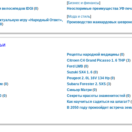
[
Бизнес и финансы
]
 велосипедов IDGI
(
0
)
Неоспоримые преимущества УФ печ
[
Мода и стиль
]
ктуальную игру «Народный Ответ»,
Производство жаккардовых шевроно
0
)
ьи
Рецепты народной медицины
(
0
)
Citroen C4 Grand Picasso 1. 6 THP
(
3
)
Ford LWB
(
0
)
Suzuki SX4 1. 6
(
0
)
Peugeot 2. 0L 16V 134 Hp
(
0
)
ие
(
0
)
Subaru Forester 2. 5XS
(
3
)
Синьор Матри
(
0
)
0
(
0
)
Секреты красоты знаменитостей
(
0
)
Как научиться садиться на шпагат?
(
В 2050 году произойдет встреча зем