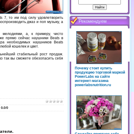
s 7, то им под силу удовлетворить
Рекомендуем
оспроизводить джаз и поп музыку, а
 мелодиями, а, к примеру, чисто
 же прямо сейчас наушники Beats в
бора необходимых наушников Beats
любой кошелек и цвет.
альнейший стабильный рост продаж.
ко так вы сможете обезопасить себя
Почему стоит купить
продукцию торговой маркой
PowerLabs на сайте
интернет-магазина
powerlabsnutrition.ru
:
0.0
/
0
атели.