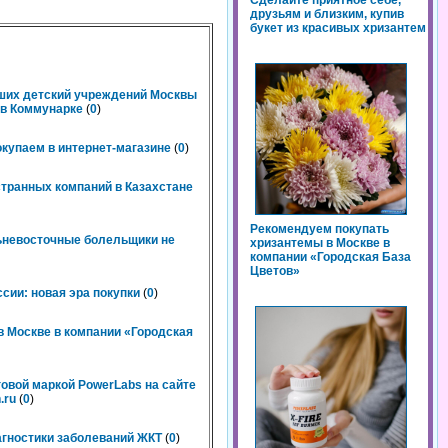
Сделайте приятное себе,
друзьям и близким, купив
букет из красивых хризантем
чших детский учреждений Москвы
n в Коммунарке
(
0
)
окупаем в интернет-магазине
(
0
)
странных компаний в Казахстане
Рекомендуем покупать
льневосточные болельщики не
хризантемы в Москве в
компании «Городская База
Цветов»
сии: новая эра покупки
(
0
)
 Москве в компании «Городская
говой маркой PowerLabs на сайте
.ru
(
0
)
агностики заболеваний ЖКТ
(
0
)