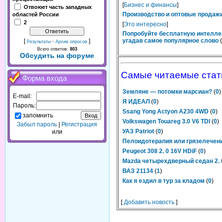
[
Бизнес и финансы
]
Отвоюет часть западных
Производство и оптовые продажи
областей России
2
[
Это интересно
]
Попробуйте бесплатную интелле
угадав самое популярное слово
(
[
·
]
Результаты
Архив опросов
Всего ответов:
803
Обсудить на форуме
Самые читаемые стат
Форма входа
Земляне — потомки марсиан?
(
0
)
E-mail:
Я ИДЕАЛ
(
0
)
Пароль:
Ssang Yong Actyon A230 4WD
(
0
)
запомнить
Volkswagen Touareg 3.0 V6 TDI
(
0
)
Забыл пароль
|
Регистрация
УАЗ Patriot
(
0
)
или
Пелоидотерапия или грязелечен
Peugeot 308 2. 0 16V HDiF
(
0
)
Mazda четырехдверный седан 2. 
ВАЗ 21134
(
1
)
Как я ездил в тур за кладом
(
0
)
[
Добавить новость
]