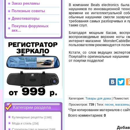
Заказ рекламы
В компании Beats electronics бы
наушников по инновационной техн
Полезные советы
времени ее интеллектуальной соб
обычные наушники смогли зазвучат
Демотиваторы
требования самых разборчивых и пр
также соул.
Покупка форумных
акк...
Благодаря мощным басам, воспро
воспроизводимые верхние ноты смо
интернет-магазине MonsterCableB
пользователям рекомендуется полис
Кстати, со слов ведущих эксперто
Покупайте оригинальные наушники B
от покупки подделок!
Категория
:
Товары для дома
|
Поместил
:
Просмотров
:
739
|
Теги
:
песни
,
магазины
Категории раздела
*При копировании материалов с сайта
Всего комментариев
:
0
Кулинарные рецепты
[1346]
Мода и стиль
[234]
Добав
Строительство и ремонт
[548]