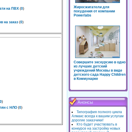
Жиросжигатели для
ати на ПВХ
(
0
)
похудения от компании
Powerlabs
в на заказ
(
0
)
Совершите экскурсию в одно
из лучших детский
учреждений Москвы в виде
детского сада Happy Children
в Коммунарке
0
)
Анонсы
лян с НЛО
(
0
)
Типография полного цикла
Алмакс всегда к вашим услугам
дорогие заказчики!
Кто будет участвовать в
конкурсе на застройку новых