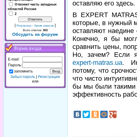
оставляю его здесь.
Отвоюет часть западных
областей России
В EXPERT MATRAS 
2
которые, в нужный 
[
·
]
Результаты
Архив опросов
оставляют наедине 
Всего ответов:
803
Обсудить на форуме
Конечно, я бы мог
сравнить цены, поп
Форма входа
Но, зачем? Если 
E-mail:
expert-matras.ua
. И
Пароль:
потому, что срочност
запомнить
что чисто интуитив
Забыл пароль
|
Регистрация
или
бы мы были такими 
эффективность рабо