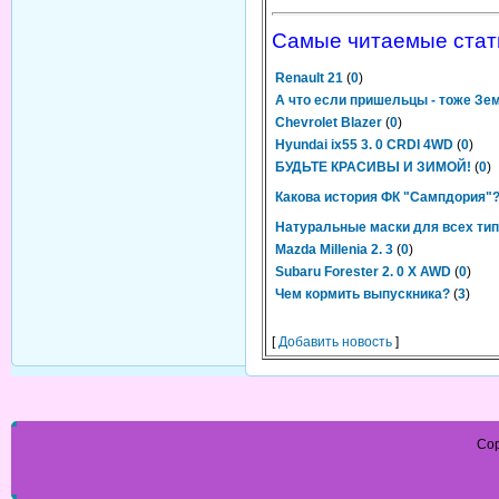
Самые читаемые стат
Renault 21
(
0
)
А что если пришельцы - тоже Зе
Chevrolet Blazer
(
0
)
Hyundai ix55 3. 0 CRDI 4WD
(
0
)
БУДЬТЕ КРАСИВЫ И ЗИМОЙ!
(
0
)
Какова история ФК "Сампдория"
Натуральные маски для всех тип
Mazda Millenia 2. 3
(
0
)
Subaru Forester 2. 0 X AWD
(
0
)
Чем кормить выпускника?
(
3
)
[
Добавить новость
]
Cop