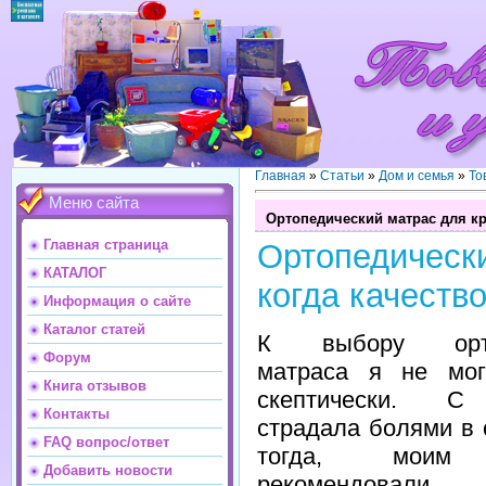
Главная
»
Статьи
»
Дом и семья
»
То
Меню сайта
Ортопедический матрас для кр
Главная страница
Ортопедичес
КАТАЛОГ
когда качеств
Информация о сайте
Каталог статей
К выбору ортоп
Форум
матраса я не мог
Книга отзывов
скептически. С
Контакты
страдала болями в 
FAQ вопрос/ответ
тогда, моим 
Добавить новости
рекомендовали 