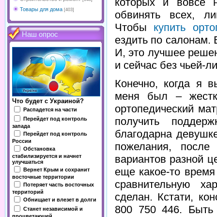
которых и вовсе н
Товары для дома
[403]
обвинять всех, л
Чтобы
купить орт
Наш опрос
ездить по салонам. 
И, это лучшее реше
и сейчас без чьей-л
Конечно, когда я 
меня был – жестк
Что будет с Украиной?
ортопедический мат
Распадется на части
получить поддерж
Перейдет под контроль
запада
благодарна девушк
Перейдет под контроль
России
пожелания, после
Обстановка
вариантов разной ц
стабилизируется и начнет
улучшаться
еще какое-то время
Вернет Крым и сохранит
восточные территории
сравнительную ха
Потеряет часть восточных
территорий
сделан. Кстати, ко
Обнищает и влезет в долги
800 750 446. Быть 
Станет независимой и
процветающей