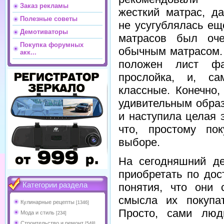
Заказ рекламы
жесткий матрас, д
Полезные советы
не усугублялась ещ
Демотиваторы
матрасов был оче
Покупка форумных
обычным матрасом. 
акк...
положен лист фа
прослойка, и, с
классные. Конечно,
удивительным образ
и наступила целая 
что, простому пок
выборе.
На сегодняшний д
приобретать по дос
понятия, что они 
Категории раздела
смысла их покупат
Кулинарные рецепты
[1346]
Просто, сами люд
Мода и стиль
[234]
Строительство и ремонт
[548]