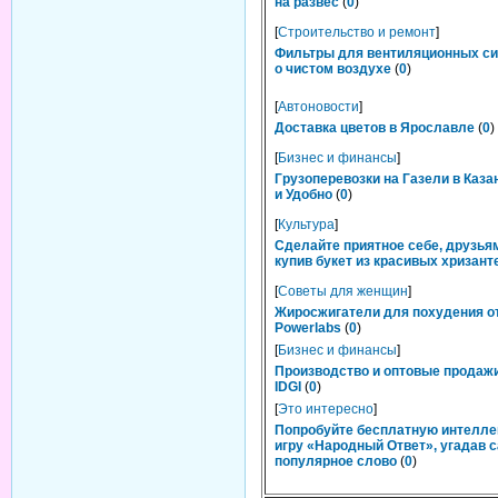
на развес
(
0
)
[
Строительство и ремонт
]
Фильтры для вентиляционных си
о чистом воздухе
(
0
)
[
Автоновости
]
Доставка цветов в Ярославле
(
0
)
[
Бизнес и финансы
]
Грузоперевозки на Газели в Каза
и Удобно
(
0
)
[
Культура
]
Сделайте приятное себе, друзьям
купив букет из красивых хризант
[
Советы для женщин
]
Жиросжигатели для похудения о
Powerlabs
(
0
)
[
Бизнес и финансы
]
Производство и оптовые продаж
IDGI
(
0
)
[
Это интересно
]
Попробуйте бесплатную интелл
игру «Народный Ответ», угадав 
популярное слово
(
0
)