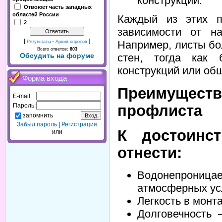
конструкций.
Отвоюет часть западных
областей России
Каждый из этих п
2
зависимости от на
[
·
]
Например, листы бо
Результаты
Архив опросов
Всего ответов:
803
Обсудить на форуме
стен, тогда как
конструкций или об
Форма входа
Преимуще
E-mail:
Пароль:
профлиста
запомнить
Забыл пароль
|
Регистрация
К достоинс
или
отнести:
Водонепроницае
атмосферных ус
Легкость в монт
Долговечность