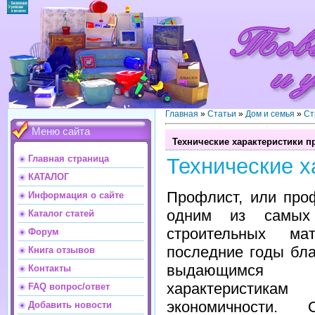
Главная
»
Статьи
»
Дом и семья
»
Ст
Меню сайта
Технические характеристики п
Главная страница
Технические х
КАТАЛОГ
Профлист, или про
Информация о сайте
одним из самых
Каталог статей
строительных ма
Форум
последние годы бл
Книга отзывов
выдающимся те
Контакты
характерис
FAQ вопрос/ответ
экономичности.
Добавить новости