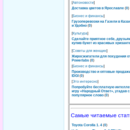
[
Автоновости
]
Доставка цветов в Ярославле
(
0
)
[
Бизнес и финансы
]
Грузоперевозки на Газели в Каза
и Удобно
(
0
)
[
Культура
]
Сделайте приятное себе, друзьям
купив букет из красивых хризант
[
Советы для женщин
]
Жиросжигатели для похудения о
Powerlabs
(
0
)
[
Бизнес и финансы
]
Производство и оптовые продаж
IDGI
(
0
)
[
Это интересно
]
Попробуйте бесплатную интелл
игру «Народный Ответ», угадав 
популярное слово
(
0
)
Самые читаемые стат
Toyota Corolla 1. 4
(
0
)