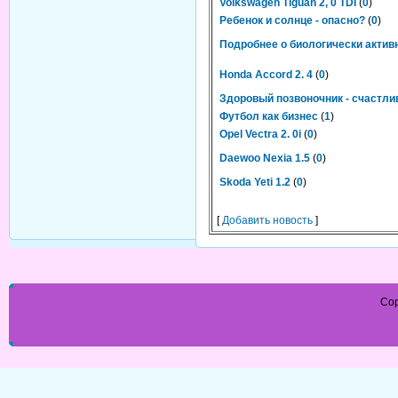
Volkswagen Tiguan 2, 0 TDI
(
0
)
Ребенок и солнце - опасно?
(
0
)
Подробнее о биологически актив
Honda Accord 2. 4
(
0
)
Здоровый позвоночник - счастл
Футбол как бизнес
(
1
)
Opel Vectra 2. 0i
(
0
)
Daewoo Nexia 1.5
(
0
)
Skoda Yeti 1.2
(
0
)
[
Добавить новость
]
Cop