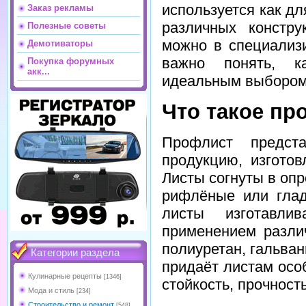
используется как дл
Заказ рекламы
различных констру
Полезные советы
можно в специализ
Демотиваторы
важно понять, к
Покупка форумных
акк...
идеальным выбором 
Что такое пр
Профлист предст
продукцию, изгото
Листы согнуты в оп
рифлёные или глад
листы изготавли
применением различ
полиуретан, гальван
Категории раздела
придаёт листам осо
Кулинарные рецепты
[1346]
стойкость, прочност
Мода и стиль
[234]
Строительство и ремонт
[548]