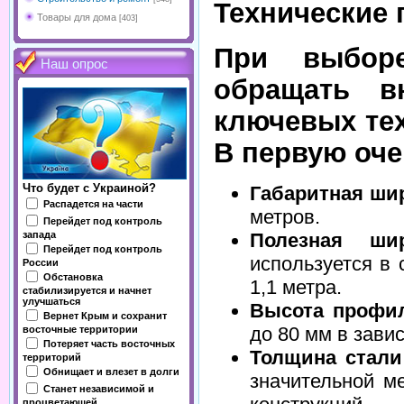
Технические
Товары для дома
[403]
При выбор
Наш опрос
обращать в
ключевых тех
В первую оче
Что будет с Украиной?
Габаритная ши
Распадется на части
метров.
Перейдет под контроль
запада
Полезная шир
Перейдет под контроль
используется в 
России
Обстановка
1,1 метра.
стабилизируется и начнет
улучшаться
Высота профи
Вернет Крым и сохранит
до 80 мм в зави
восточные территории
Потеряет часть восточных
Толщина стали
территорий
Обнищает и влезет в долги
значительной м
Станет независимой и
процветающей