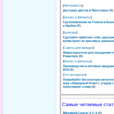
[
Автоновости
]
Доставка цветов в Ярославле
(
0
)
[
Бизнес и финансы
]
Грузоперевозки на Газели в Каза
и Удобно
(
0
)
[
Культура
]
Сделайте приятное себе, друзьям
купив букет из красивых хризант
[
Советы для женщин
]
Жиросжигатели для похудения о
Powerlabs
(
0
)
[
Бизнес и финансы
]
Производство и оптовые продаж
IDGI
(
0
)
[
Это интересно
]
Попробуйте бесплатную интелл
игру «Народный Ответ», угадав 
популярное слово
(
0
)
Самые читаемые стат
Mitsubishi Lancer X 2. 0
(
0
)