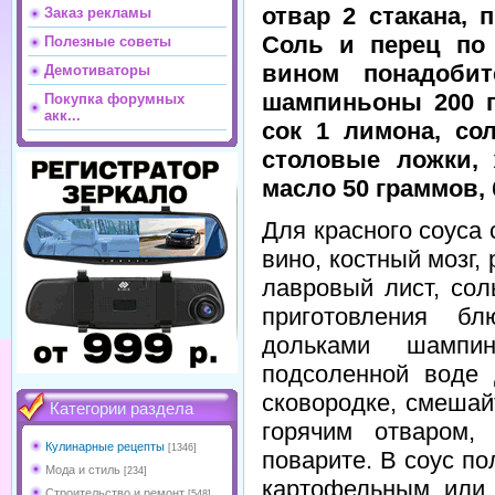
отвар 2 стакана, 
Заказ рекламы
Соль и перец по 
Полезные советы
вином понадобит
Демотиваторы
шампиньоны 200 г
Покупка форумных
акк...
сок 1 лимона, со
столовые ложки, 
масло 50 граммов, 
Для красного соуса
вино, костный мозг,
лавровый лист, сол
приготовления б
дольками шампи
подсоленной воде 
сковородке, смешай
Категории раздела
горячим отваром,
Кулинарные рецепты
[1346]
поварите. В соус п
Мода и стиль
[234]
картофельным или
Строительство и ремонт
[548]