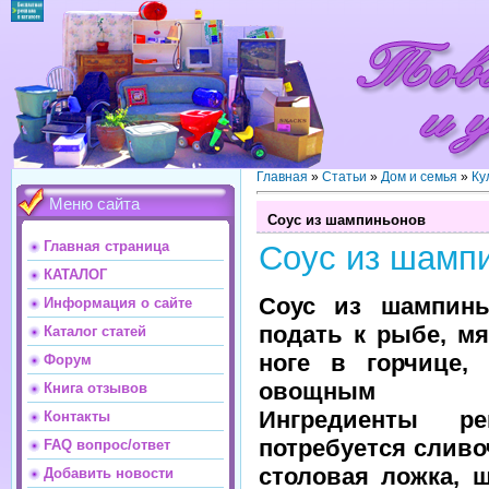
Главная
»
Статьи
»
Дом и семья
»
Ку
Меню сайта
Соус из шампиньонов
Главная страница
Соус из шамп
КАТАЛОГ
Соус из шампин
Информация о сайте
подать к рыбе, мя
Каталог статей
ноге в горчице,
Форум
овощным 
Книга отзывов
Ингредиенты р
Контакты
потребуется сливо
FAQ вопрос/ответ
столовая ложка, 
Добавить новости