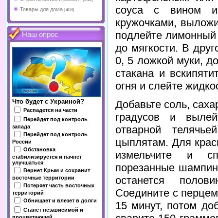
соуса с вином и
Товары для дома
[403]
кружочками, выложи
подлейте лимонный 
Наш опрос
до мягкости. В дру
0, 5 ложкой муки, д
стакана и вскипяти
огня и слейте жидко
Что будет с Украиной?
Добавьте соль, саха
Распадется на части
градусов и выле
Перейдет под контроль
отварной телячье
запада
Перейдет под контроль
цыплятам. Для крас
России
Обстановка
измельчите и сп
стабилизируется и начнет
улучшаться
порезанные шампинь
Вернет Крым и сохранит
останется полов
восточные территории
Потеряет часть восточных
Соедините с перцем
территорий
Обнищает и влезет в долги
15 минут, потом до
Станет независимой и
процветающей