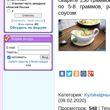
сварите 150 граммов
Отвоюет часть западных
по 5-8 граммов, 
областей России
2
соусом.
[
·
]
Результаты
Архив опросов
Всего ответов:
803
Обсудить на форуме
Форма входа
E-mail:
Пароль:
запомнить
Забыл пароль
|
Регистрация
или
Категория
:
Кулинарны
(09.02.2020)
Просмотров
:
548
|
Тег