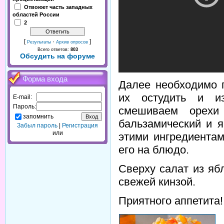
Отвоюет часть западных
областей России
2
[
·
]
Результаты
Архив опросов
Всего ответов:
803
Обсудить на форуме
Форма входа
Далее необходимо п
их остудить и из
E-mail:
Пароль:
смешиваем орехи
запомнить
бальзамический и я
Забыл пароль
|
Регистрация
или
этими ингредиента
его на блюдо.
Сверху салат из яб
свежей кинзой.
Приятного аппетита!