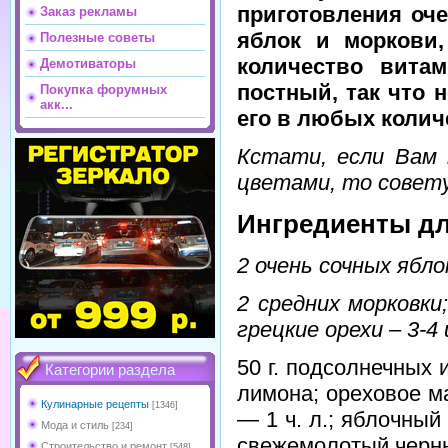
приготовления оче
Заказ рекламы
яблок и моркови,
Полезные советы
количество вита
Демотиваторы
постный, так что 
Покупка форумных
акк...
его в любых колич
Кстати, если Вам 
цветами, то совету
Ингредиенты дл
2 очень сочных ябло
2 средних морковки
грецкие орехи – 3-4
50 г. подсолнечных
Категории раздела
лимона; ореховое ма
Кулинарные рецепты
[1346]
— 1 ч. л.; яблочный 
Мода и стиль
[234]
свежемолотый черный
Строительство и ремонт
[548]