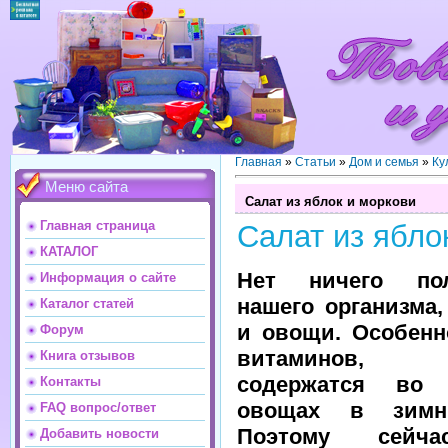
Главная
»
Статьи
»
Дом и семья
»
Ку
Меню сайта
Салат из яблок и моркови
Главная страница
Салат из ябло
КАТАЛОГ
Нет ничего по
Информация о сайте
нашего организма
Каталог статей
и овощи. Особенн
Форум
витаминов,
Книга отзывов
содержатся во
Контакты
овощах в зимн
FAQ вопрос/ответ
Поэтому сейч
Добавить новости