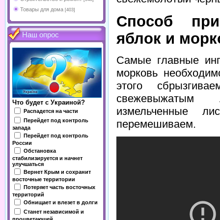
Товары для дома
[403]
Способ при
яблок и морк
Наш опрос
Самые главные инг
морковь необходим
этого сбрызгива
свежевыжатым 
Что будет с Украиной?
измельченные ли
Распадется на части
Перейдет под контроль
перемешиваем.
запада
Перейдет под контроль
России
Обстановка
стабилизируется и начнет
улучшаться
Вернет Крым и сохранит
восточные территории
Потеряет часть восточных
территорий
Обнищает и влезет в долги
Станет независимой и
процветающей