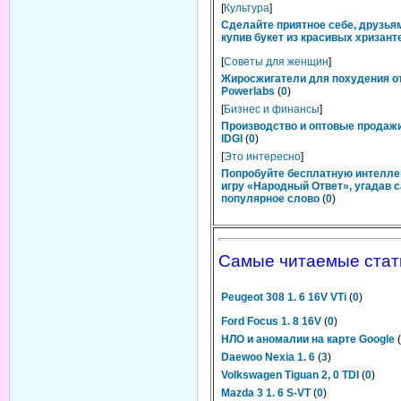
[
Культура
]
Сделайте приятное себе, друзьям
купив букет из красивых хризант
[
Советы для женщин
]
Жиросжигатели для похудения о
Powerlabs
(
0
)
[
Бизнес и финансы
]
Производство и оптовые продаж
IDGI
(
0
)
[
Это интересно
]
Попробуйте бесплатную интелл
игру «Народный Ответ», угадав 
популярное слово
(
0
)
Самые читаемые стат
Peugeot 308 1. 6 16V VTi
(
0
)
Ford Focus 1. 8 16V
(
0
)
НЛО и аномалии на карте Google
(
Daewoo Nexia 1. 6
(
3
)
Volkswagen Tiguan 2, 0 TDI
(
0
)
Mazda 3 1. 6 S-VT
(
0
)