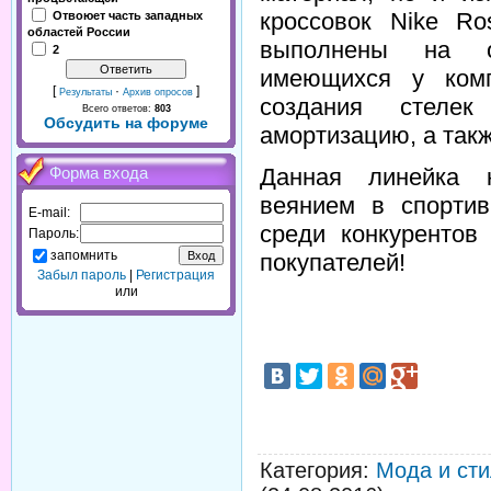
кроссовок Nike Ro
Отвоюет часть западных
областей России
выполнены на ос
2
имеющихся у комп
[
·
]
Результаты
Архив опросов
создания стелек
Всего ответов:
803
Обсудить на форуме
амортизацию, а такж
Данная линейка 
Форма входа
веянием в спортив
E-mail:
среди конкурентов
Пароль:
запомнить
покупателей!
Забыл пароль
|
Регистрация
или
Категория
:
Мода и сти