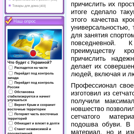
причислить их прос
Товары для дома
[403]
итоге сделало так
этого качества кр
Наш опрос
универсальностью, 
для занятия спортом 
повседневной.
преимуществу кр
причислить надеж
Что будет с Украиной?
делает их соверше
Распадется на части
людей, включая и л
Перейдет под контроль
запада
Перейдет под контроль
Профессионал свое
России
изготовил из сетчат
Обстановка
стабилизируется и начнет
получили максимал
улучшаться
Вернет Крым и сохранит
новшество позволил
восточные территории
Потеряет часть восточных
сетчатого матери
территорий
подошва обуви. В 
Обнищает и влезет в долги
Станет независимой и
материал, но и из
процветающей