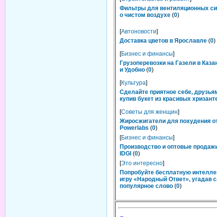
Фильтры для вентиляционных си
о чистом воздухе
(
0
)
[
Автоновости
]
Доставка цветов в Ярославле
(
0
)
[
Бизнес и финансы
]
Грузоперевозки на Газели в Каза
и Удобно
(
0
)
[
Культура
]
Сделайте приятное себе, друзьям
купив букет из красивых хризант
[
Советы для женщин
]
Жиросжигатели для похудения о
Powerlabs
(
0
)
[
Бизнес и финансы
]
Производство и оптовые продаж
IDGI
(
0
)
[
Это интересно
]
Попробуйте бесплатную интелл
игру «Народный Ответ», угадав 
популярное слово
(
0
)