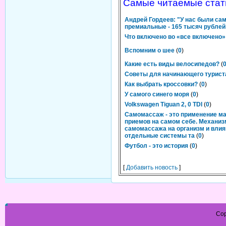
Самые читаемые стат
Андрей Гордеев: "У нас были са
премиальные - 165 тысяч рублей
Что включено во «все включено»
Вспомним о шее
(
0
)
Какие есть виды велосипедов?
(
Cоветы для начинающего турист
Как выбрать кроссовки?
(
0
)
У самого синего моря
(
0
)
Volkswagen Tiguan 2, 0 TDI
(
0
)
Самомассаж - это применение м
приемов на самом себе. Механиз
самомассажа на организм и влия
отдельные системы та
(
0
)
Футбол - это история
(
0
)
[
Добавить новость
]
Cop