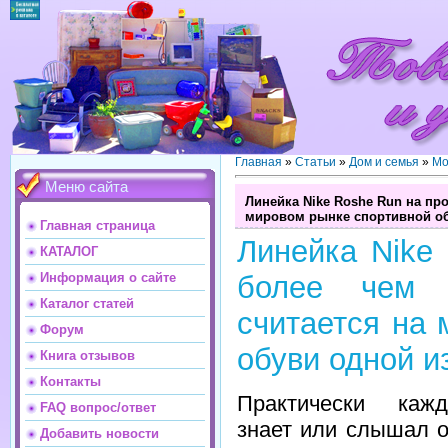
Главная
»
Статьи
»
Дом и семья
»
Мо
Меню сайта
Линейка Nike Roshe Run на пр
мировом рынке спортивной об
Главная страница
Линейка Nike
КАТАЛОГ
Информация о сайте
более чем 
Каталог статей
считается на 
Форум
обуви одной и
Книга отзывов
Контакты
Практически каж
FAQ вопрос/ответ
знает или слышал о
Добавить новости