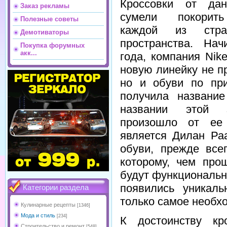
Кроссовки от дан
Заказ рекламы
сумели покорит
Полезные советы
каждой из стра
Демотиваторы
пространства. На
Покупка форумных
акк...
года, компания Nik
новую линейку не п
но и обуви по пр
получила названи
названии этой з
произошло от ее 
является Дилан Ра
обуви, прежде все
которому, чем про
будут функциональне
появились уникаль
Категории раздела
только самое необх
Кулинарные рецепты
[1346]
Мода и стиль
[234]
К достоинству кр
Строительство и ремонт
[548]