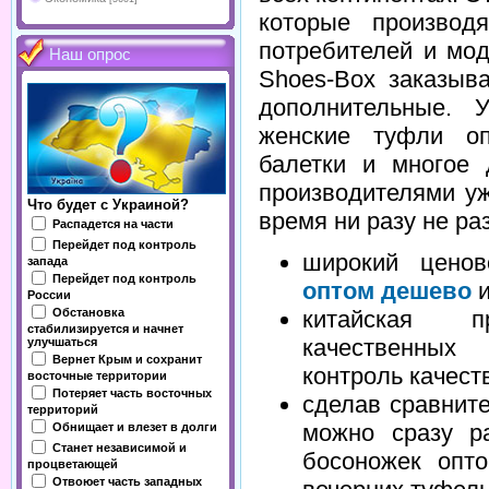
которые производ
потребителей и мод
Наш опрос
Shoes-Box заказыв
дополнительные. 
женские туфли оп
балетки и многое 
производителями у
Что будет с Украиной?
время ни разу не ра
Распадется на части
Перейдет под контроль
широкий цено
запада
Перейдет под контроль
оптом дешево
и
России
Обстановка
китайская п
стабилизируется и начнет
качественных
улучшаться
Вернет Крым и сохранит
контроль качест
восточные территории
Потеряет часть восточных
сделав сравнит
территорий
можно сразу ра
Обнищает и влезет в долги
Станет независимой и
босоножек опт
процветающей
Отвоюет часть западных