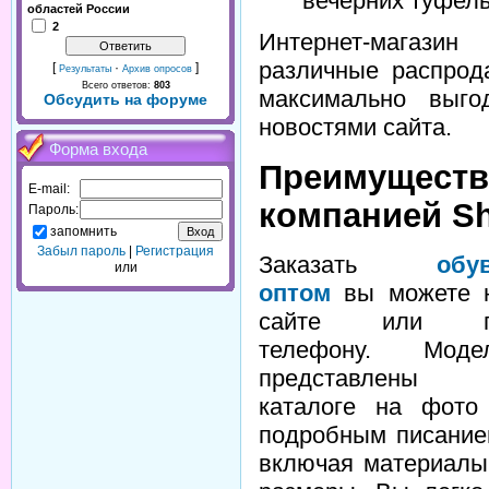
вечерних туфель
областей России
2
Интернет-магази
различные распрод
[
·
]
Результаты
Архив опросов
Всего ответов:
803
максимально выго
Обсудить на форуме
новостями сайта.
Форма входа
Преимущест
E-mail:
компанией S
Пароль:
запомнить
Забыл пароль
|
Регистрация
Заказать
обу
или
оптом
вы можете 
сайте или п
телефону. Моде
представлены
каталоге на фото
подробным писание
включая материалы