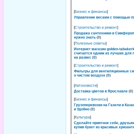
[
Бизнес и финансы
]
Управление весами с помощью п
[
Строительство и ремонт
]
Продажа сантехники в Симфероп
нужно знать
(
0
)
[
Полезные советы
]
Интернет магазин golden-tabakerk
считается одним из лучших для 
на развес
(
0
)
[
Строительство и ремонт
]
Фильтры для вентиляционных си
о чистом воздухе
(
0
)
[
Автоновости
]
Доставка цветов в Ярославле
(
0
)
[
Бизнес и финансы
]
Грузоперевозки на Газели в Каза
и Удобно
(
0
)
[
Культура
]
Сделайте приятное себе, друзьям
купив букет из красивых хризант