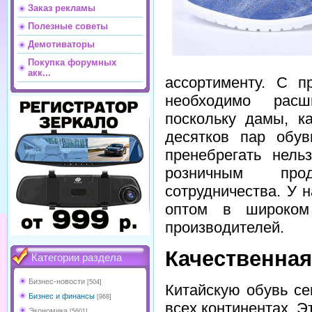
Заказ рекламы
Полезные советы
Демотиваторы
Покупка форумных
акк...
ассортименту. С п
необходимо расш
поскольку дамы, к
десятков пар обув
пренебрегать нель
розничным про
сотрудничества. У 
оптом в широком
производителей.
Качественная
Категории раздела
Бизнес-новости
[504]
Китайскую обувь се
Бизнес и финансы
[968]
всех континентах. Э
Экономика
[5601]