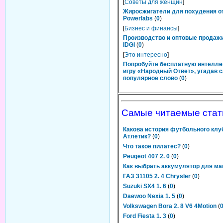
[
Советы для женщин
]
Жиросжигатели для похудения о
Powerlabs
(
0
)
[
Бизнес и финансы
]
Производство и оптовые продаж
IDGI
(
0
)
[
Это интересно
]
Попробуйте бесплатную интелл
игру «Народный Ответ», угадав 
популярное слово
(
0
)
Самые читаемые стат
Какова история футбольного клу
Атлетик?
(
0
)
Что такое пилатес?
(
0
)
Peugeot 407 2. 0
(
0
)
Как выбрать аккумулятор для м
ГАЗ 31105 2. 4 Chrysler
(
0
)
Suzuki SX4 1. 6
(
0
)
Daewoo Nexia 1. 5
(
0
)
Volkswagen Bora 2. 8 V6 4Motion
(
Ford Fiesta 1. 3
(
0
)