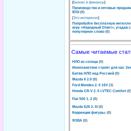
[
Бизнес и финансы
]
Производство и оптовые продаж
IDGI
(
0
)
[
Это интересно
]
Попробуйте бесплатную интелл
игру «Народный Ответ», угадав 
популярное слово
(
0
)
Самые читаемые стат
НЛО из солнца
(
0
)
Инопланетяне строят для нас З
Битва НЛО над Россией
(
0
)
Mazda 6 2.0
(
0
)
Ford Mondeo 2. 0 16V
(
3
)
Honda CR-V 2. 0 i-VTEC Comfort
(
0
Fiat 500 1. 2
(
0
)
Mazda 626 2. 0i
(
0
)
Коррекция фигуры.
(
0
)
ЯЗВА
(
0
)