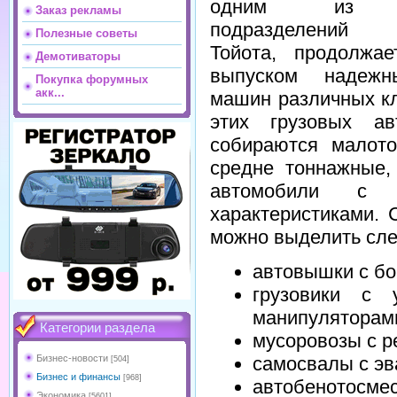
одним из в
Заказ рекламы
подразделений а
Полезные советы
Тойота, продолжае
Демотиваторы
выпуском надежн
Покупка форумных
акк...
машин различных к
этих грузовых а
собираются малото
средне тоннажные,
автомобили с с
характеристиками. 
можно выделить сле
автовышки с б
грузовики с 
манипуляторам
Категории раздела
мусоровозы с 
самосвалы с эв
Бизнес-новости
[504]
Бизнес и финансы
[968]
автобенотосмес
Экономика
[5601]