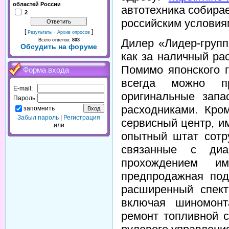
областей России
автотехника собира
2
российским условия
[
·
]
Результаты
Архив опросов
Дилер «Лидер-групп
Всего ответов:
803
Обсудить на форуме
как за наличный расч
Помимо японского г
Форма входа
всегда можно пр
E-mail:
оригинальные зап
Пароль:
расходниками. Кро
запомнить
Забыл пароль
|
Регистрация
сервисный центр, 
или
опытный штат сотр
связанные с диа
прохождением и
предпродажная под
расширенный спект
включая шиномонт
ремонт топливной 