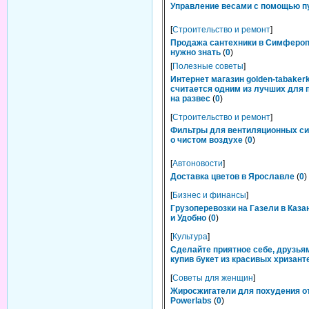
Управление весами с помощью п
[
Строительство и ремонт
]
Продажа сантехники в Симфероп
нужно знать
(
0
)
[
Полезные советы
]
Интернет магазин golden-tabakerk
считается одним из лучших для 
на развес
(
0
)
[
Строительство и ремонт
]
Фильтры для вентиляционных си
о чистом воздухе
(
0
)
[
Автоновости
]
Доставка цветов в Ярославле
(
0
)
[
Бизнес и финансы
]
Грузоперевозки на Газели в Каза
и Удобно
(
0
)
[
Культура
]
Сделайте приятное себе, друзьям
купив букет из красивых хризант
[
Советы для женщин
]
Жиросжигатели для похудения о
Powerlabs
(
0
)