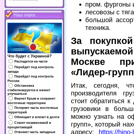
пром. фургоны 
лесовозы с тяг
Наш опрос
большой ассор
техника.
За покупкой
выпускаемо
Что будет с Украиной?
Москве пр
Распадется на части
Перейдет под контроль
«Лидер-групп
запада
Перейдет под контроль
России
Итак, сегодня, 
Обстановка
стабилизируется и начнет
производителя гру
улучшаться
Вернет Крым и сохранит
стоит обратиться к
восточные территории
грузовики в больш
Потеряет часть восточных
территорий
можно узнать на о
Обнищает и влезет в долги
групп», который на
Станет независимой и
процветающей
адресу:
https://hino-
Отвоюет часть западных