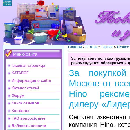
Главная
»
Статьи
»
Бизнес
»
Бизнес
Меню сайта
За покупкой японских грузови
рекомендуется обращаться к д
Главная страница
За покупкой
КАТАЛОГ
Информация о сайте
Москве от все
Каталог статей
Hino реком
Форум
дилеру «Лидер
Книга отзывов
Контакты
Сегодня известная
FAQ вопрос/ответ
компания Hino, кот
Добавить новости