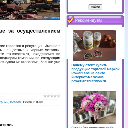
Рекомендуем
ве за осуществлением
рие клиентов и репутация. Именно в
ны на цветные и черные металлы,
е lmk-moscow.ru, находящемся по
менеджерам компании по следующим
для сдачи металлолома, больше уже
Почему стоит купить
продукцию торговой маркой
PowerLabs на сайте
интернет-магазина
powerlabsnutrition.ru
ерный
,
металл
|
Рейтинг
:
0.0
/
0
атели.