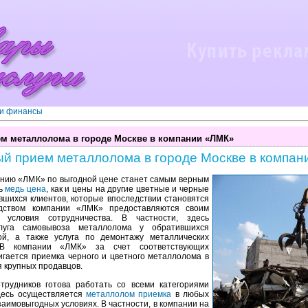
 и финансы
м металлолома в городе Москве в компании «ЛМК»
й прием металлолома в городе Москве в компан
анию «ЛМК» по выгодной цене станет самым верным
сь
медь цена
, как и цены на другие цветные и черные
вшихся клиентов, которые впоследствии становятся
одством компании «ЛМК» предоставляются своим
условия сотрудничества. В частности, здесь
слуга самовывоза металлолома у обратившихся
ой, а также услуга по демонтажу металлических
 В компании «ЛМК» за счет соответствующих
гается приемка черного и цветного металлолома в
я крупных продавцов.
рудников готова работать со всеми категориями
десь осуществляется
металлолом приемка
в любых
аимовыгодных условиях. В частности, в компании на