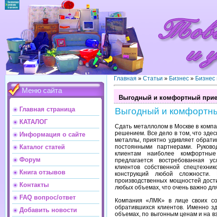
Главная
»
Статьи
»
Бизнес
»
Бизнес
Меню сайта
Выгодный и комфортный прие
Главная страница
Выгодный и комфортны
КАТАЛОГ
Сдать металлолом в Москве в комп
решением. Все дело в том, что зде
Информация о сайте
металлы, приятно удивляет обрати
постоянными партнерами. Руков
Каталог статей
клиентам наиболее комфортные 
Форум
предлагается востребованная у
клиентов собственной спецтехник
Книга отзывов
конструкций любой сложности.
производственных мощностей дости
Контакты
любых объемах, что очень важно дл
FAQ вопрос/ответ
Компания «ЛМК» в лице своих сот
обратившихся клиентов. Именно з
Добавить новости
объемах, по выгонным ценам и на вз