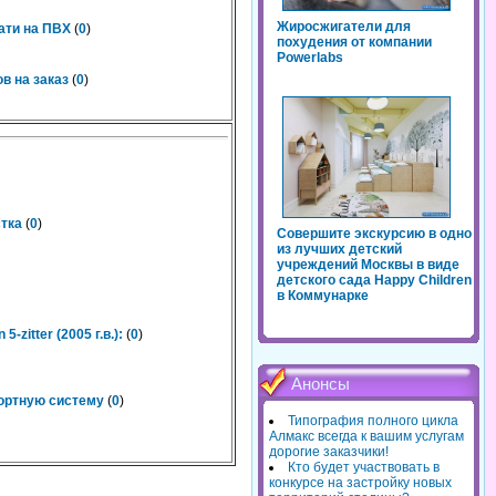
Жиросжигатели для
ати на ПВХ
(
0
)
похудения от компании
Powerlabs
в на заказ
(
0
)
тка
(
0
)
Совершите экскурсию в одно
из лучших детский
учреждений Москвы в виде
детского сада Happy Children
в Коммунарке
-zitter (2005 г.в.):
(
0
)
Анонсы
рортную систему
(
0
)
Типография полного цикла
Алмакс всегда к вашим услугам
дорогие заказчики!
Кто будет участвовать в
конкурсе на застройку новых