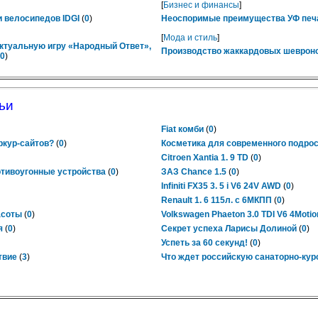
[
Бизнес и финансы
]
 велосипедов IDGI
(
0
)
Неоспоримые преимущества УФ печ
[
Мода и стиль
]
ктуальную игру «Народный Ответ»,
Производство жаккардовых шевроно
0
)
ьи
Fiat комби
(
0
)
ркур-сайтов?
(
0
)
Косметика для современного подрос
Citroen Xantia 1. 9 TD
(
0
)
отивоугонные устройства
(
0
)
ЗАЗ Chance 1.5
(
0
)
Infiniti FX35 3. 5 i V6 24V AWD
(
0
)
Renault 1. 6 115л. с 6МКПП
(
0
)
асоты
(
0
)
Volkswagen Phaeton 3.0 TDI V6 4Motion 5
я
(
0
)
Cекрет успеха Ларисы Долиной
(
0
)
Успеть за 60 секунд!
(
0
)
твие
(
3
)
Что ждет российскую санаторно-ку