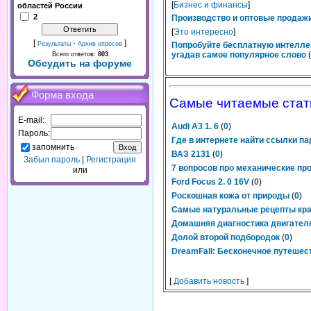
[
Бизнес и финансы
]
областей России
2
Производство и оптовые продажи
[
Это интересно
]
[
·
]
Результаты
Архив опросов
Попробуйте бесплатную интелле
угадав самое популярное слово
(
Всего ответов:
803
Обсудить на форуме
Форма входа
Самые читаемые стат
E-mail:
Audi A3 1. 6
(
0
)
Пароль:
Где в интернете найти ссылки па
запомнить
ВАЗ 2131
(
0
)
Забыл пароль
|
Регистрация
7 вопросов про механические пр
или
Ford Focus 2. 0 16V
(
0
)
Роскошная кожа от природы
(
0
)
Самые натуральные рецепты кр
Домашняя диагностика двигател
Долой второй подбородок
(
0
)
DreamFall: Бесконечное путешес
[
Добавить новость
]