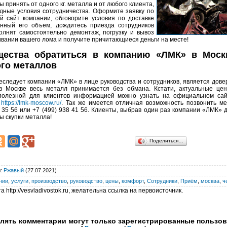
 принять от одного кг. металла и от любого клиента,
дные условия сотрудничества. Оформите заявку по
 сайт компании, обговорите условия по доставке
нный его объем, дождитесь приезда сотрудников
олнят самостоятельно демонтаж, погрузку и вывоз
ивании вашего лома и получите причитающиеся деньги на месте!
ества обратиться в компанию «ЛМК» в Моск
ого металлов
еследует компании «ЛМК» в лице руководства и сотрудников, является дове
в Москве весь металл принимается без обмана. Кстати, актуальные це
полезной для клиентов информацией можно узнать на официальном сайт
:
https://lmk-moscow.ru/
. Так же имеется отличная возможность позвонить 
 35 56 или +7 (499) 938 41 56. Клиенты, выбрав один раз компании «ЛМК» 
ты скупки металла!
Поделиться…
л
:
Ржавый
(27.07.2021)
нии
,
услуги
,
производство
,
руководство
,
цены
,
комфорт
,
Сотрудники
,
Приём
,
москва
,
ч
 http://vesvladivostok.ru, желательна ссылка на первоисточник.
лять комментарии могут только зарегистрированные пользов