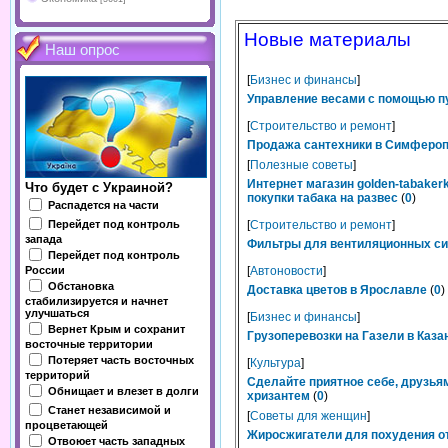
Новые материалы
Наш опрос
[
Бизнес и финансы
]
Управление весами с помощью п
[
Строительство и ремонт
]
Продажа сантехники в Симферопо
[
Полезные советы
]
Интернет магазин golden-tabaker
Что будет с Украиной?
покупки табака на развес
(
0
)
Распадется на части
Перейдет под контроль
[
Строительство и ремонт
]
запада
Фильтры для вентиляционных сис
Перейдет под контроль
России
[
Автоновости
]
Обстановка
Доставка цветов в Ярославле
(
0
)
стабилизируется и начнет
улучшаться
[
Бизнес и финансы
]
Вернет Крым и сохранит
Грузоперевозки на Газели в Каза
восточные территории
Потеряет часть восточных
[
Культура
]
территорий
Сделайте приятное себе, друзьям
Обнищает и влезет в долги
хризантем
(
0
)
Станет независимой и
[
Советы для женщин
]
процветающей
Жиросжигатели для похудения от
Отвоюет часть западных