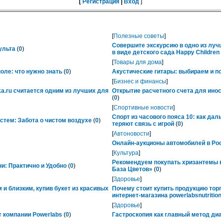
[
Регистрация
|
Вход
]
[
Полезные советы
]
Совершите экскурсию в одно из лу
ульта
(
0
)
в виде детского сада Happy Childre
[
Товары для дома
]
ле: что нужно знать
(
0
)
Акустические гитары: выбираем и п
[
Бизнес и финансы
]
ka.ru считается одним из лучших для
Открытие расчетного счета для ино
(
0
)
[
Спортивные новости
]
Спорт из часового пояса 10: как да
тем: Забота о чистом воздухе
(
0
)
теряют связь с игрой
(
0
)
[
Автоновости
]
Онлайн-аукционы автомобилей в Рос
[
Культура
]
Рекомендуем покупать хризантемы в
ни: Практично и Удобно
(
0
)
База Цветов»
(
0
)
[
Здоровье
]
 и близким, купив букет из красивых
Почему стоит купить продукцию тор
интернет-магазина powerlabsnutrition
[
Здоровье
]
 компании Powerlabs
(
0
)
Гастроскопия как главный метод ди