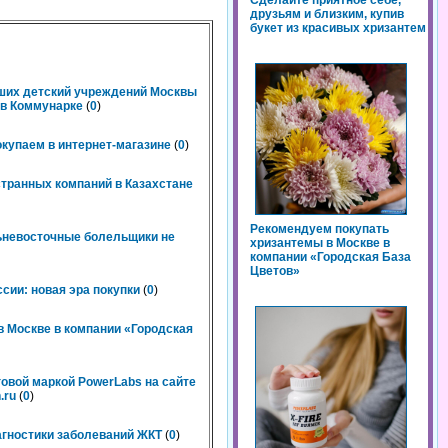
Сделайте приятное себе,
друзьям и близким, купив
букет из красивых хризантем
чших детский учреждений Москвы
n в Коммунарке
(
0
)
окупаем в интернет-магазине
(
0
)
странных компаний в Казахстане
Рекомендуем покупать
льневосточные болельщики не
хризантемы в Москве в
компании «Городская База
Цветов»
сии: новая эра покупки
(
0
)
 Москве в компании «Городская
говой маркой PowerLabs на сайте
.ru
(
0
)
агностики заболеваний ЖКТ
(
0
)