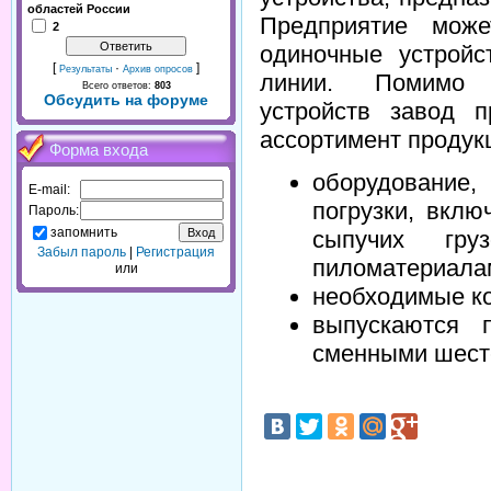
областей России
Предприятие може
2
одиночные устройс
[
·
]
Результаты
Архив опросов
линии. Помимо 
Всего ответов:
803
Обсудить на форуме
устройств завод 
ассортимент продук
Форма входа
оборудование,
E-mail:
погрузки, вклю
Пароль:
запомнить
сыпучих гр
Забыл пароль
|
Регистрация
пиломатериала
или
необходимые к
выпускаются 
сменными шест