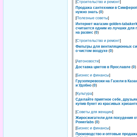
[
Строительство и ремонт
]
Продажа сантехники в Симфероп
нужно знать
(
0
)
[
Полезные советы
]
Интернет магазин golden-tabakerk
считается одним из лучших для 
на развес
(
0
)
[
Строительство и ремонт
]
Фильтры для вентиляционных си
о чистом воздухе
(
0
)
[
Автоновости
]
Доставка цветов в Ярославле
(
0
)
[
Бизнес и финансы
]
Грузоперевозки на Газели в Каза
и Удобно
(
0
)
[
Культура
]
Сделайте приятное себе, друзьям
купив букет из красивых хризант
[
Советы для женщин
]
Жиросжигатели для похудения о
Powerlabs
(
0
)
[
Бизнес и финансы
]
Производство и оптовые продаж