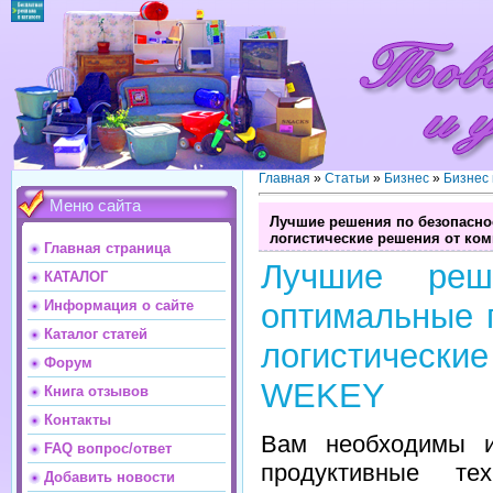
Главная
»
Статьи
»
Бизнес
»
Бизнес
Меню сайта
Лучшие решения по безопасно
логистические решения от ко
Главная страница
Лучшие реш
КАТАЛОГ
Информация о сайте
оптимальные 
Каталог статей
логистическ
Форум
WEKEY
Книга отзывов
Контакты
Вам необходимы и
FAQ вопрос/ответ
продуктивные тех
Добавить новости