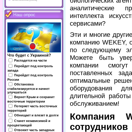
биологических аге
аналитические п
интеллекта искус
Наш опрос
сервисами?
Эти и многие друг
компанию WEKEY, о
по следующему эл
Что будет с Украиной?
Можете быть уве
Распадется на части
компании смогу
Перейдет под контроль
запада
поставленных зад
Перейдет под контроль
оптимальные решен
России
Обстановка
оборудования дл
стабилизируется и начнет
улучшаться
длительной работы
Вернет Крым и сохранит
восточные территории
обслуживанием!
Потеряет часть восточных
территорий
Компания 
Обнищает и влезет в долги
Станет независимой и
сотруднико
процветающей
Отвоюет часть западных