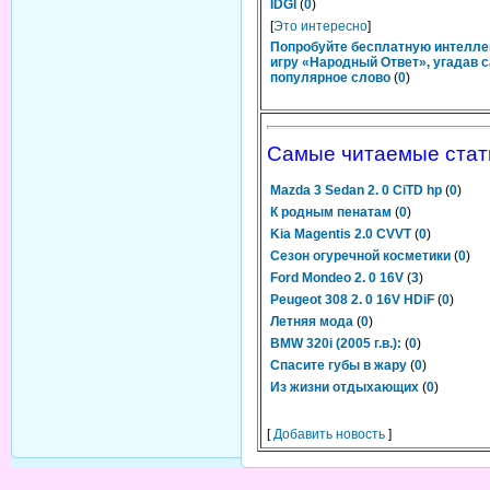
IDGI
(
0
)
[
Это интересно
]
Попробуйте бесплатную интелл
игру «Народный Ответ», угадав 
популярное слово
(
0
)
Самые читаемые стат
Mazda 3 Sedan 2. 0 CiTD hp
(
0
)
К родным пенатам
(
0
)
Kia Magentis 2.0 CVVT
(
0
)
Сезон огуречной косметики
(
0
)
Ford Mondeo 2. 0 16V
(
3
)
Peugeot 308 2. 0 16V HDiF
(
0
)
Летняя мода
(
0
)
BMW 320i (2005 г.в.):
(
0
)
Спасите губы в жару
(
0
)
Из жизни отдыхающих
(
0
)
[
Добавить новость
]