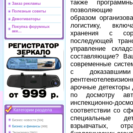
также программн
Заказ рекламы
позволяющие о
Полезные советы
образом организов
Демотиваторы
логистику, вклю
Покупка форумных
акк...
хранения с сор
последующей транс
управление склад
составляющие? Ва
современные систем
с доказавшими
рентгенотелевиз
арочные детекторы 
по досмотру авт
инспекционно-досм
соответствии со сф
Категории раздела
специальные де
Бизнес-новости
[504]
взрывчатых, от
Бизнес и финансы
[968]
Экономика
[5601]