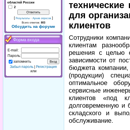
технические
областей России
2
для организа
[
·
]
Результаты
Архив опросов
клиентов
Всего ответов:
803
Обсудить на форуме
Сотрудники компан
Форма входа
клиентам разнооб
E-mail:
решения с целью о
Пароль:
зависимости от пос
запомнить
бюджета компании,
Забыл пароль
|
Регистрация
или
(продукции) спец
оптимальное обор
сервисные инженер
клиентов «под кл
долговременную и 
складского и выпо
обслуживание.