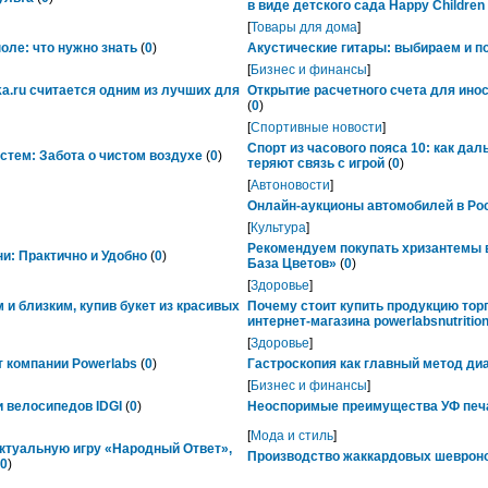
в виде детского сада Happy Childre
[
Товары для дома
]
ле: что нужно знать
(
0
)
Акустические гитары: выбираем и п
[
Бизнес и финансы
]
ka.ru считается одним из лучших для
Открытие расчетного счета для ино
(
0
)
[
Спортивные новости
]
Спорт из часового пояса 10: как да
тем: Забота о чистом воздухе
(
0
)
теряют связь с игрой
(
0
)
[
Автоновости
]
Онлайн-аукционы автомобилей в Рос
[
Культура
]
Рекомендуем покупать хризантемы в
ни: Практично и Удобно
(
0
)
База Цветов»
(
0
)
[
Здоровье
]
 и близким, купив букет из красивых
Почему стоит купить продукцию тор
интернет-магазина powerlabsnutrition
[
Здоровье
]
 компании Powerlabs
(
0
)
Гастроскопия как главный метод ди
[
Бизнес и финансы
]
 велосипедов IDGI
(
0
)
Неоспоримые преимущества УФ печ
[
Мода и стиль
]
ктуальную игру «Народный Ответ»,
Производство жаккардовых шевроно
0
)