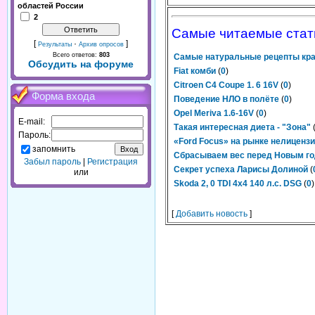
областей России
2
Самые читаемые стат
[
·
]
Результаты
Архив опросов
Всего ответов:
803
Самые натуральные рецепты кр
Обсудить на форуме
Fiat комби
(
0
)
Citroen C4 Coupe 1. 6 16V
(
0
)
Форма входа
Поведение НЛО в полёте
(
0
)
Opel Meriva 1.6-16V
(
0
)
E-mail:
Такая интересная диета - "Зона"
Пароль:
«Ford Focus» на рынке нелиценз
запомнить
Сбрасываем вес перед Новым г
Забыл пароль
|
Регистрация
Cекрет успеха Ларисы Долиной
(
или
Skoda 2, 0 TDI 4x4 140 л.с. DSG
(
0
)
[
Добавить новость
]