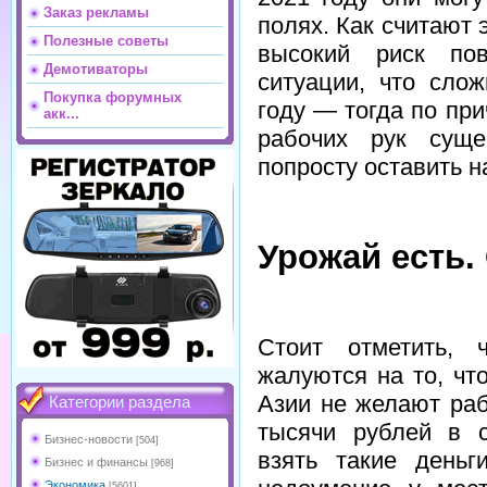
Заказ рекламы
полях. Как считают 
Полезные советы
высокий риск пов
Демотиваторы
ситуации, что сло
Покупка форумных
году — тогда по пр
акк...
рабочих рук суще
попросту оставить н
Урожай есть.
Стоит отметить,
жалуются на то, чт
Азии не желают ра
Категории раздела
тысячи рублей в с
Бизнес-новости
[504]
взять такие деньг
Бизнес и финансы
[968]
Экономика
[5601]