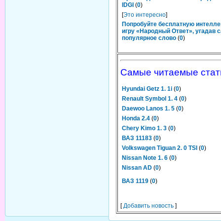
IDGI
(
0
)
[
Это интересно
]
Попробуйте бесплатную интелл
игру «Народный Ответ», угадав 
популярное слово
(
0
)
Самые читаемые стат
Hyundai Getz 1. 1i
(
0
)
Renault Symbol 1. 4
(
0
)
Daewoo Lanos 1. 5
(
0
)
Honda 2.4
(
0
)
Chery Kimo 1. 3
(
0
)
ВАЗ 11183
(
0
)
Volkswagen Tiguan 2. 0 TSI
(
0
)
Nissan Note 1. 6
(
0
)
Nissan AD
(
0
)
ВАЗ 1119
(
0
)
[
Добавить новость
]