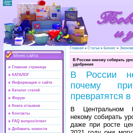
Главная
»
Статьи
»
Бизнес
»
Эконом
Меню сайта
В России некому собирать уро
удобрения
Главная страница
В России не
КАТАЛОГ
Информация о сайте
почему пр
Каталог статей
превратятся в
Форум
Книга отзывов
В Центральном Н
Контакты
некому собирать ур
FAQ вопрос/ответ
даже при росте це
Добавить новости
2021 году они могу