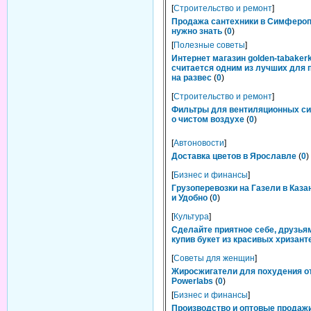
[
Строительство и ремонт
]
Продажа сантехники в Симфероп
нужно знать
(
0
)
[
Полезные советы
]
Интернет магазин golden-tabakerk
считается одним из лучших для 
на развес
(
0
)
[
Строительство и ремонт
]
Фильтры для вентиляционных си
о чистом воздухе
(
0
)
[
Автоновости
]
Доставка цветов в Ярославле
(
0
)
[
Бизнес и финансы
]
Грузоперевозки на Газели в Каза
и Удобно
(
0
)
[
Культура
]
Сделайте приятное себе, друзьям
купив букет из красивых хризант
[
Советы для женщин
]
Жиросжигатели для похудения о
Powerlabs
(
0
)
[
Бизнес и финансы
]
Производство и оптовые продаж