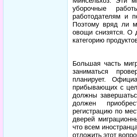
Минсельхоз. Эти м
уборочные работ
работодателям и п
Поэтому вряд ли м
овощи снизятся. О 
категорию продукто
Большая часть миг
заниматься пров
планирует. Офици
прибывающих с цел
должны завершатьс
должен приобрес
регистрацию по мес
дверей миграционн
что всем иностранц
отложить этот вопро