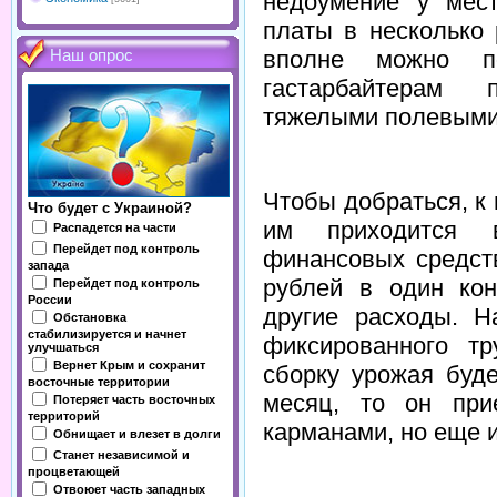
недоумение у мес
платы в несколько
вполне можно п
Наш опрос
гастарбайтерам 
тяжелыми полевыми 
Чтобы добраться, к
Что будет с Украиной?
им приходится в
Распадется на части
Перейдет под контроль
финансовых средст
запада
рублей в один кон
Перейдет под контроль
России
другие расходы. Н
Обстановка
стабилизируется и начнет
фиксированного тр
улучшаться
Вернет Крым и сохранит
сборку урожая буд
восточные территории
месяц, то он при
Потеряет часть восточных
территорий
карманами, но еще и
Обнищает и влезет в долги
Станет независимой и
процветающей
Отвоюет часть западных