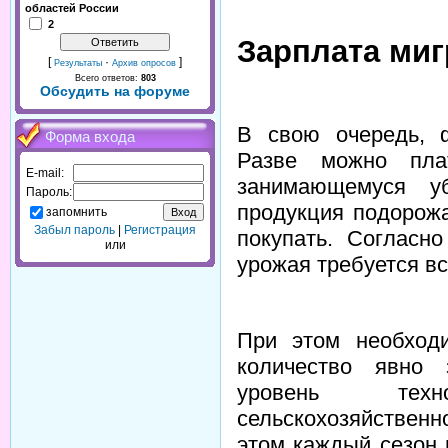
областей России
2
Зарплата миг
[
·
]
Результаты
Архив опросов
Всего ответов:
803
Обсудить на форуме
В свою очередь, 
Форма входа
Разве можно пла
E-mail:
занимающемуся у
Пароль:
продукция подорожа
запомнить
Забыл пароль
|
Регистрация
покупать. Согласн
или
урожая требуется вс
При этом необходи
количество явно 
уровень техн
сельскохозяйствен
этом каждый сезон 