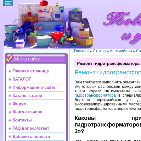
Главная
»
Статьи
»
Автомобили
»
Со
Меню сайта
Ремонт гидротрансформатора 
Главная страница
Ремонт гидротрансфор
КАТАЛОГ
Вам требуется выполнить ремонт г
3», который расположен между дв
Информация о сайте
таком случае оптимальным ва
гидротрансформатора
в специализ
Каталог статей
Верхняя первомайская ул. д
Форум
высококвалифицированными мастера
гидротрансформатора переключатся
Книга отзывов
Каковы приз
Контакты
гидротрансформаторов
FAQ вопрос/ответ
3»?
Добавить новости