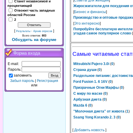
[
Советы для женщин
]
Станет независимой и
процветающей
Жиросжигатели для похудения от
Отвоюет часть западных
[
Бизнес и финансы
]
областей России
Производство и оптовые продажи
2
[
Это интересно
]
Попробуйте бесплатную интелле
[
·
]
Результаты
Архив опросов
угадав самое популярное слово
(
Всего ответов:
803
Обсудить на форуме
Форма входа
Самые читаемые стат
E-mail:
Mitsubishi Pajero 3.0i
(
0
)
Пароль:
Страна души
(
0
)
запомнить
Раздельное питание: достоинств
Забыл пароль
|
Регистрация
Ford Fusion 1. 6 16V
(
0
)
или
Призрачные Огни Марфы
(
0
)
С миру по маске
(
0
)
Арбузная диета
(
0
)
Mazda 6
(
0
)
"Молочная диета" от живота
(
1
)
Ssang Yong Korando 2. 3
(
0
)
[
Добавить новость
]