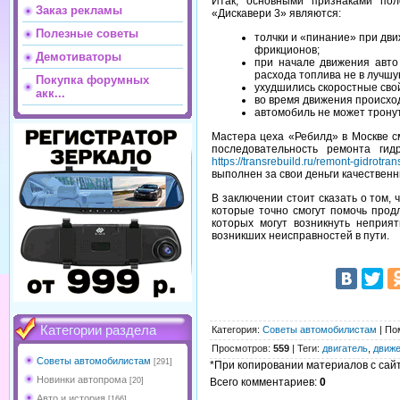
Итак, основными признаками по
Заказ рекламы
«Дискавери 3» являются:
Полезные советы
толчки и «пинание» при дв
фрикционов;
Демотиваторы
при начале движения авто
расхода топлива не в лучшу
Покупка форумных
ухудшились скоростные сво
акк...
во время движения происходя
автомобиль не может тронут
Мастера цеха «Ребилд» в Москве см
последовательность ремонта ги
https://transrebuild.ru/remont-gidrotr
выполнен за свои деньги качествен
В заключении стоит сказать о том,
которые точно смогут помочь прод
которых могут возникнуть неприя
возникших неисправностей в пути.
Категории раздела
Категория
:
Советы автомобилистам
|
По
Просмотров
:
559
|
Теги
:
двигатель
,
движ
Советы автомобилистам
[291]
*При копировании материалов с сайта
Новинки автопрома
[20]
Всего комментариев
:
0
Авто и история
[166]