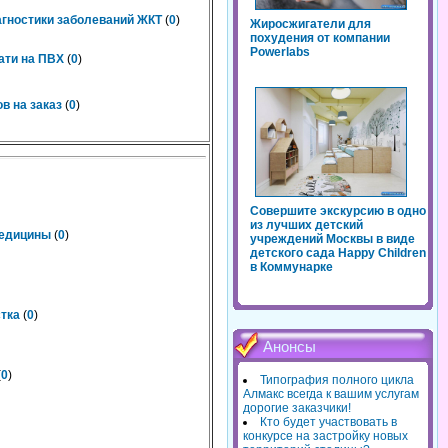
агностики заболеваний ЖКТ
(
0
)
Жиросжигатели для
похудения от компании
Powerlabs
ати на ПВХ
(
0
)
в на заказ
(
0
)
Совершите экскурсию в одно
из лучших детский
медицины
(
0
)
учреждений Москвы в виде
детского сада Happy Children
в Коммунарке
тка
(
0
)
Анонсы
(
0
)
Типография полного цикла
Алмакс всегда к вашим услугам
дорогие заказчики!
Кто будет участвовать в
конкурсе на застройку новых