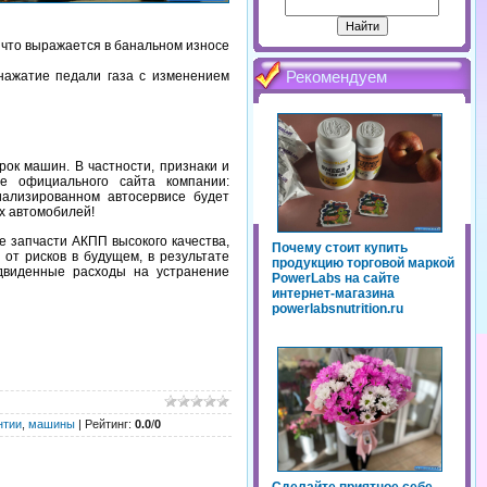
 что выражается в банальном износе
Рекомендуем
 нажатие педали газа с изменением
рок машин. В частности, признаки и
е официального сайта компании:
ализированном автосервисе будет
х автомобилей!
е запчасти АКПП высокого качества,
Почему стоит купить
от рисков в будущем, в результате
продукцию торговой маркой
едвиденные расходы на устранение
PowerLabs на сайте
интернет-магазина
powerlabsnutrition.ru
нтии
,
машины
|
Рейтинг
:
0.0
/
0