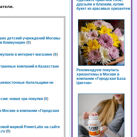
Сделайте приятное себе,
друзьям и близким, купив
атели.
букет из красивых хризантем
чших детский учреждений Москвы
n в Коммунарке
(
0
)
окупаем в интернет-магазине
(
0
)
странных компаний в Казахстане
Рекомендуем покупать
хризантемы в Москве в
компании «Городская База
льневосточные болельщики не
Цветов»
сии: новая эра покупки
(
0
)
 Москве в компании «Городская
говой маркой PowerLabs на сайте
.ru
(
0
)