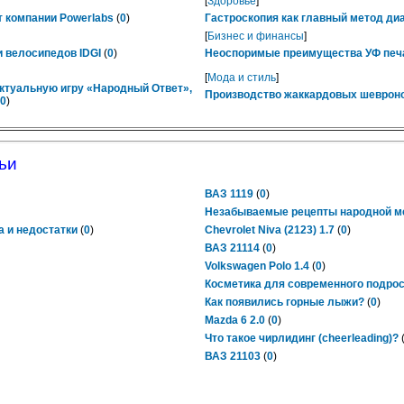
[
Здоровье
]
 компании Powerlabs
(
0
)
Гастроскопия как главный метод ди
[
Бизнес и финансы
]
 велосипедов IDGI
(
0
)
Неоспоримые преимущества УФ печ
[
Мода и стиль
]
ктуальную игру «Народный Ответ»,
Производство жаккардовых шевроно
0
)
ьи
ВАЗ 1119
(
0
)
Незабываемые рецепты народной 
а и недостатки
(
0
)
Chevrolet Niva (2123) 1.7
(
0
)
ВАЗ 21114
(
0
)
Volkswagen Polo 1.4
(
0
)
Косметика для современного подрос
Как появились горные лыжи?
(
0
)
Mazda 6 2.0
(
0
)
Что такое чирлидинг (cheerleading)?
ВАЗ 21103
(
0
)