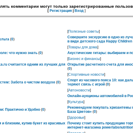
лять комментарии могут только зарегистрированные пользов
[
Регистрация
|
Вход
]
[
Полезные советы
]
Совершите экскурсию в одно из лу
ульта
(
0
)
в виде детского сада Happy Childre
[
Товары для дома
]
ле: что нужно знать
(
0
)
Акустические гитары: выбираем и п
[
Бизнес и финансы
]
ka.ru считается одним из лучших для
Открытие расчетного счета для ино
(
0
)
[
Спортивные новости
]
Спорт из часового пояса 10: как да
тем: Забота о чистом воздухе
(
0
)
теряют связь с игрой
(
0
)
[
Автоновости
]
Онлайн-аукционы автомобилей в Рос
[
Культура
]
Рекомендуем покупать хризантемы в
ни: Практично и Удобно
(
0
)
База Цветов»
(
0
)
[
Здоровье
]
 и близким, купив букет из красивых
Почему стоит купить продукцию тор
интернет-магазина powerlabsnutrition