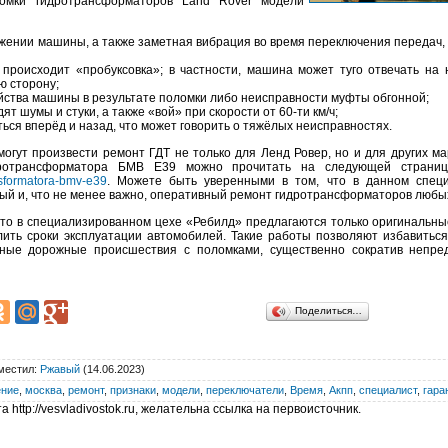
ломки гидротрансформаторов Land Rover модели
ижении машины, а также заметная вибрация во время переключения передач,
 происходит «пробуксовка»; в частности, машина может туго отвечать на
ю сторону;
йства машины в результате поломки либо неисправности муфты обгонной;
т шумы и стуки, а также «вой» при скорости от 60-ти км/ч;
ься вперёд и назад, что может говорить о тяжёлых неисправностях.
огут произвести ремонт ГДТ не только для Ленд Ровер, но и для других ма
дротрансформатора БМВ Е39 можно прочитать на следующей страниц
ansformatora-bmv-e39
. Можете быть уверенными в том, что в данном специ
ный и, что не менее важно, оперативный ремонт гидротрансформаторов любы
 что в специализированном цехе «Ребилд» предлагаются только оригинальны
лить сроки эксплуатации автомобилей. Такие работы позволяют избавиться 
тные дорожные происшествия с поломками, существенно сократив непр
Поделиться…
местил
:
Ржавый
(14.06.2023)
ение
,
москва
,
ремонт
,
признаки
,
модели
,
переключатели
,
Время
,
Акпп
,
специалист
,
гара
 http://vesvladivostok.ru, желательна ссылка на первоисточник.