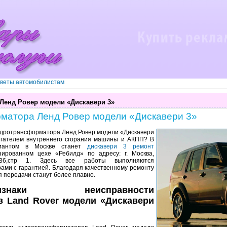
веты автомобилистам
Ленд Ровер модели «Дискавери 3»
матора Ленд Ровер модели «Дискавери 3»
идротрансформатора Ленд Ровер модели «Дискавери
игателем внутреннего сгорания машины и АКПП? В
риантом в Москве станет
дискавери 3 ремонт
ированном цехе «Ребилд» по адресу: г. Москва,
.36,стр 1. Здесь все работы выполняются
ми с гарантией. Благодаря качественному ремонту
 передачи станут более плавно.
наки неисправности
 Land Rover модели «Дискавери