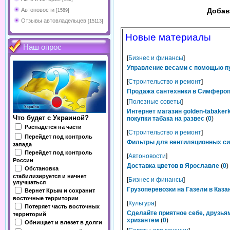
Автоновости
Добав
[1589]
Отзывы автовладельцев
[15113]
Новые материалы
Наш опрос
[
Бизнес и финансы
]
Управление весами с помощью п
[
Строительство и ремонт
]
Продажа сантехники в Симферопо
[
Полезные советы
]
Интернет магазин golden-tabaker
Что будет с Украиной?
покупки табака на развес
(
0
)
Распадется на части
[
Строительство и ремонт
]
Перейдет под контроль
Фильтры для вентиляционных сис
запада
Перейдет под контроль
[
Автоновости
]
России
Доставка цветов в Ярославле
(
0
)
Обстановка
стабилизируется и начнет
[
Бизнес и финансы
]
улучшаться
Грузоперевозки на Газели в Каза
Вернет Крым и сохранит
восточные территории
[
Культура
]
Потеряет часть восточных
Сделайте приятное себе, друзьям
территорий
хризантем
(
0
)
Обнищает и влезет в долги