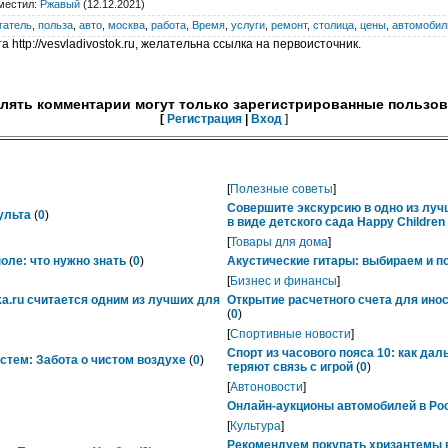
местил
:
Ржавый
(12.12.2021)
гатель
,
польза
,
авто
,
москва
,
работа
,
Время
,
услуги
,
ремонт
,
столица
,
цены
,
автомобил
 http://vesvladivostok.ru, желательна ссылка на первоисточник.
лять комментарии могут только зарегистрированные пользов
[
Регистрация
|
Вход
]
[
Полезные советы
]
Совершите экскурсию в одно из лу
ульта
(
0
)
в виде детского сада Happy Childre
[
Товары для дома
]
ле: что нужно знать
(
0
)
Акустические гитары: выбираем и п
[
Бизнес и финансы
]
ka.ru считается одним из лучших для
Открытие расчетного счета для ино
(
0
)
[
Спортивные новости
]
Спорт из часового пояса 10: как да
тем: Забота о чистом воздухе
(
0
)
теряют связь с игрой
(
0
)
[
Автоновости
]
Онлайн-аукционы автомобилей в Рос
[
Культура
]
Рекомендуем покупать хризантемы в