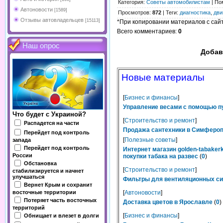
Категория
:
Советы автомобилистам
|
По
Автоновости
[1589]
Просмотров
:
872
|
Теги
:
диагностика
,
дви
Отзывы автовладельцев
[15113]
*При копировании материалов с сайта
Всего комментариев
:
0
Наш опрос
Добав
Новые материалы
[
Бизнес и финансы
]
Управление весами с помощью п
Что будет с Украиной?
[
Строительство и ремонт
]
Распадется на части
Продажа сантехники в Симферопо
Перейдет под контроль
[
Полезные советы
]
запада
Перейдет под контроль
Интернет магазин golden-tabaker
России
покупки табака на развес
(
0
)
Обстановка
[
Строительство и ремонт
]
стабилизируется и начнет
улучшаться
Фильтры для вентиляционных сис
Вернет Крым и сохранит
восточные территории
[
Автоновости
]
Потеряет часть восточных
Доставка цветов в Ярославле
(
0
)
территорий
[
Бизнес и финансы
]
Обнищает и влезет в долги