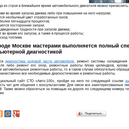
да из строя в ближайшее время автомобильного двигателя можно причислить:
ами во время запуска движка либо при повышении на него нагрузки;
тся необычный цвет отработанных газов;
 более пятнадцати процентов;
уются посторонние запахи;
двиденные трудности при запуске движка;
 во время его запуска, а также в процессе работы;
сход топлива.
ороде Москве мастерами выполняется полный спе
ьютерной диагностикой
тся
диагностика ходовой части автомобиля
, ремонт системы охлаждения
еля либо ремонт его опор, ремонтные работы блока цилиндров, кузова
е автомобильные ремонтные работы, то в таком случае обязательно обраща
качественно все необходимые диагностические и ремонтные работы.
циальный сайт СТО «Авто-100», пройдя на него по следующей ссылке
au
сть чат для общения с консультантами. Для связи все заинтересованные ли
58. Также можно обратиться за помощью на дороге по следующему номеру тел
ии.
Поделиться…