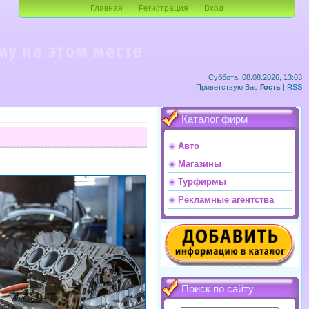
Главная
Регистрация
Вход
Суббота, 08.08.2026, 13:03
Приветствую Вас
Гость
|
RSS
Каталог фирм
Авто
Магазины
Турфирмы
Рекламные агентства
Поиск по сайту