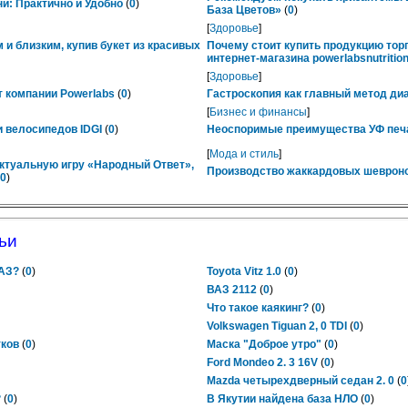
ни: Практично и Удобно
(
0
)
База Цветов»
(
0
)
[
Здоровье
]
 и близким, купив букет из красивых
Почему стоит купить продукцию тор
интернет-магазина powerlabsnutrition
[
Здоровье
]
 компании Powerlabs
(
0
)
Гастроскопия как главный метод ди
[
Бизнес и финансы
]
 велосипедов IDGI
(
0
)
Неоспоримые преимущества УФ печ
[
Мода и стиль
]
ктуальную игру «Народный Ответ»,
Производство жаккардовых шевроно
0
)
ьи
гАЗ?
(
0
)
Toyota Vitz 1.0
(
0
)
ВАЗ 2112
(
0
)
Что такое каякинг?
(
0
)
Volkswagen Tiguan 2, 0 TDI
(
0
)
тков
(
0
)
Маска "Доброе утро"
(
0
)
Ford Mondeo 2. 3 16V
(
0
)
Mazda четырехдверный седан 2. 0
(
0
?
(
0
)
В Якутии найдена база НЛО
(
0
)