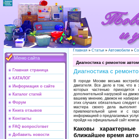
Главная
»
Статьи
»
Автомобили
»
Со
Меню сайта
Диагностика с ремонтом авто
Главная страница
Диагностика с ремонт
КАТАЛОГ
В городе Москве весьма востребо
двигателя. Все дело в том, что в
Информация о сайте
которых частенько приходится 
дополнительной нагрузкой на движок
Каталог статей
вашему мнению, движок не набирает
Форум
этих случаях обязательно следует 
мастера своего дела выполнят
Книга отзывов
привлекательной цене и с гара
информацией о предлагаемых услуга
Контакты
пройдя на официальный сайт компа
FAQ вопрос/ответ
Каковы характерные
ближайшее время авто
Добавить новости