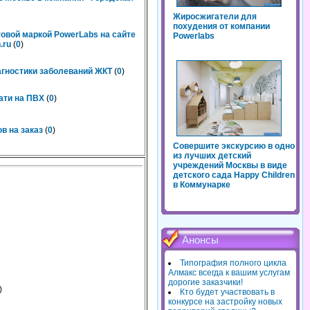
Жиросжигатели для
похудения от компании
говой маркой PowerLabs на сайте
Powerlabs
.ru
(
0
)
агностики заболеваний ЖКТ
(
0
)
ати на ПВХ
(
0
)
в на заказ
(
0
)
Совершите экскурсию в одно
из лучших детский
учреждений Москвы в виде
детского сада Happy Children
в Коммунарке
Анонсы
Типография полного цикла
Алмакс всегда к вашим услугам
дорогие заказчики!
)
Кто будет участвовать в
конкурсе на застройку новых