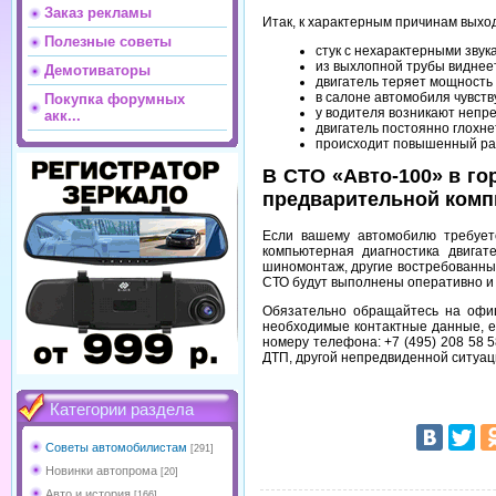
Заказ рекламы
Итак, к характерным причинам выхо
Полезные советы
стук с нехарактерными звук
из выхлопной трубы виднее
Демотиваторы
двигатель теряет мощность
в салоне автомобиля чувств
Покупка форумных
у водителя возникают непре
акк...
двигатель постоянно глохнет
происходит повышенный ра
В СТО «Авто-100» в г
предварительной комп
Если вашему автомобилю требуе
компьютерная диагностика двигат
шиномонтаж, другие востребованны
СТО будут выполнены оперативно и 
Обязательно обращайтесь на офи
необходимые контактные данные, е
номеру телефона: +7 (495) 208 58 
ДТП, другой непредвиденной ситуац
Категории раздела
Советы автомобилистам
[291]
Новинки автопрома
[20]
Авто и история
[166]