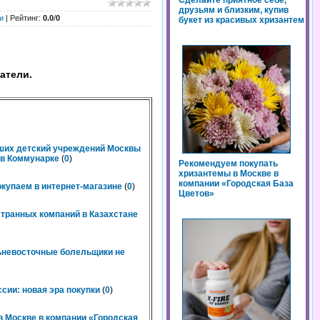
Сделайте приятное себе,
друзьям и близким, купив
и
|
Рейтинг
:
0.0
/
0
букет из красивых хризантем
атели.
чших детский учреждений Москвы
n в Коммунарке
(
0
)
Рекомендуем покупать
хризантемы в Москве в
компании «Городская База
окупаем в интернет-магазине
(
0
)
Цветов»
странных компаний в Казахстане
льневосточные болельщики не
сии: новая эра покупки
(
0
)
 Москве в компании «Городская