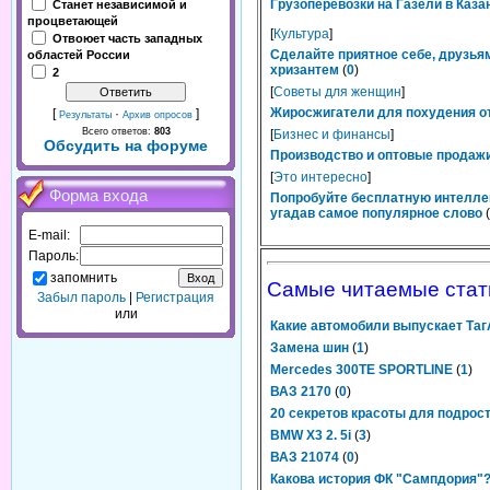
Грузоперевозки на Газели в Каза
Станет независимой и
процветающей
[
Культура
]
Отвоюет часть западных
Сделайте приятное себе, друзьям
областей России
хризантем
(
0
)
2
[
Советы для женщин
]
Жиросжигатели для похудения от
[
·
]
Результаты
Архив опросов
Всего ответов:
803
[
Бизнес и финансы
]
Обсудить на форуме
Производство и оптовые продажи
[
Это интересно
]
Форма входа
Попробуйте бесплатную интелле
угадав самое популярное слово
(
E-mail:
Пароль:
запомнить
Самые читаемые стат
Забыл пароль
|
Регистрация
или
Какие автомобили выпускает Та
Замена шин
(
1
)
Mercedes 300TE SPORTLINE
(
1
)
ВАЗ 2170
(
0
)
20 секретов красоты для подрос
BMW X3 2. 5i
(
3
)
ВАЗ 21074
(
0
)
Какова история ФК "Сампдория"