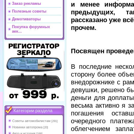
и менее информа
Заказ рекламы
предыдущих, т
Полезные советы
рассказано уже всё
Демотиваторы
прочем.
Покупка форумных
акк...
Посвящен проведе
В последние неско
сторону более объе
внедорожнике с рам
девушки, решено бы
деньги для доплат
весьма активно я з
Категории раздела
погашения остав
очередного платеж
Советы автомобилистам
[291]
облегчением запл
Новинки автопрома
[20]
Авто и история
[166]