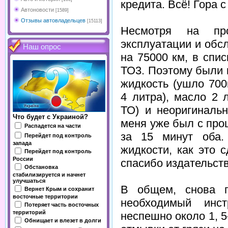
кредита. Всё! Гора с
Автоновости
[1589]
Отзывы автовладельцев
[15113]
Несмотря на пр
эксплуатации и обс
Наш опрос
на 75000 км, в спис
ТО3. Поэтому были
жидкость (ушло 70
4 литра), масло 2 
ТО) и неоригиналь
Что будет с Украиной?
меня уже был с про
Распадется на части
за 15 минут оба.
Перейдет под контроль
запада
жидкости, как это 
Перейдет под контроль
России
спасибо издательств
Обстановка
стабилизируется и начнет
улучшаться
В общем, снова п
Вернет Крым и сохранит
восточные территории
необходимый инст
Потеряет часть восточных
территорий
неспешно около 1, 5
Обнищает и влезет в долги