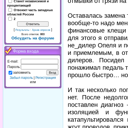
отмывки от грязи на
Станет независимой и
процветающей
Отвоюет часть западных
Оставалась замена 
областей России
2
вообще-то надо меня
финансовые клещи 
[
·
]
Результаты
Архив опросов
Всего ответов:
803
для этого я отправ
Обсудить на форуме
не_дилер Опеля и п
Форма входа
и приемлемым, в от
дилеров. Посидел
E-mail:
понажимал педаль т
Пароль:
запомнить
прошло быстро… но 
Забыл пароль
|
Регистрация
или
И так несколько по
нет. После недолг
поставлен диагноз
изоляцией и фун
катапультировался
жгут проводов, прик