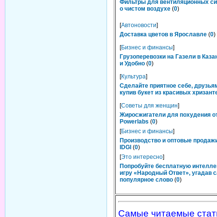
Фильтры для вентиляционных си
о чистом воздухе
(
0
)
[
Автоновости
]
Доставка цветов в Ярославле
(
0
)
[
Бизнес и финансы
]
Грузоперевозки на Газели в Каза
и Удобно
(
0
)
[
Культура
]
Сделайте приятное себе, друзьям
купив букет из красивых хризант
[
Советы для женщин
]
Жиросжигатели для похудения о
Powerlabs
(
0
)
[
Бизнес и финансы
]
Производство и оптовые продаж
IDGI
(
0
)
[
Это интересно
]
Попробуйте бесплатную интелл
игру «Народный Ответ», угадав 
популярное слово
(
0
)
Самые читаемые стат