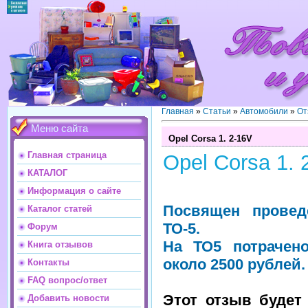
Главная
»
Статьи
»
Автомобили
»
От
Меню сайта
Opel Corsa 1. 2-16V
Главная страница
Opel Corsa 1. 
КАТАЛОГ
Информация о сайте
Посвящен провед
Каталог статей
ТО-5.
Форум
На ТО5 потрачено
Книга отзывов
около 2500 рублей.
Контакты
FAQ вопрос/ответ
Этот отзыв будет
Добавить новости