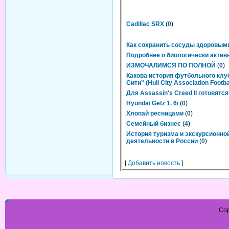
Cadillac SRX
(
0
)
Как сохранить сосуды здоровым
Подробнее о биологически актив
ИЗМОЧАЛИМСЯ ПО ПОЛНОЙ
(
0
)
Какова история футбольного клу
Сити" (Hull City Association Footba
Для Assassin's Creed II готовятс
Hyundai Getz 1. 6i
(
0
)
Хлопай ресницами
(
0
)
Семейный бизнес
(
4
)
История туризма и экскурсионно
деятельности в России
(
0
)
[
Добавить новость
]
Cop