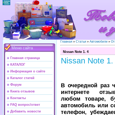
Главная
»
Статьи
»
Автомобили
»
От
Меню сайта
Nissan Note 1. 4
Главная страница
Nissan Note 1.
КАТАЛОГ
Информация о сайте
Каталог статей
В очередной раз 
Форум
интернете отз
Книга отзывов
любом товаре, б
Контакты
автомобиль или с
FAQ вопрос/ответ
телефон, убеждае
Добавить новости