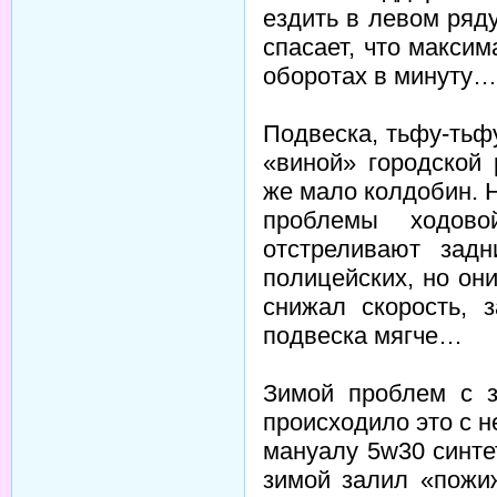
ездить в левом ряд
спасает, что макси
оборотах в минуту…
Подвеска, тьфу-тьф
«виной» городской
же мало колдобин. 
проблемы ходово
отстреливают зад
полицейских, но он
снижал скорость, 
подвеска мягче…
Зимой проблем с 
происходило это с н
мануалу 5w30 синтет
зимой залил «пожи