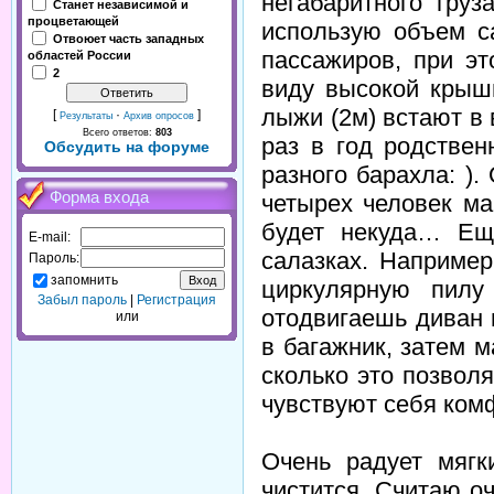
негабаритного гру
Станет независимой и
процветающей
использую объем с
Отвоюет часть западных
пассажиров, при э
областей России
2
виду высокой крыш
лыжи (2м) встают в 
[
·
]
Результаты
Архив опросов
Всего ответов:
803
раз в год родствен
Обсудить на форуме
разного барахла: )
Форма входа
четырех человек ма
будет некуда… Ещ
E-mail:
салазках. Наприме
Пароль:
запомнить
циркулярную пилу
Забыл пароль
|
Регистрация
отодвигаешь диван 
или
в багажник, затем 
сколько это позвол
чувствуют себя комф
Очень радует мягк
чистится. Считаю о