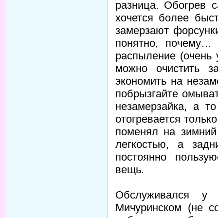
разница. Обогрев с
хочется более быс
замерзают форсунки
понятно, почему…
распыление (очень 
можно очистить з
экономить на неза
побрызгайте омыват
незамерзайка, а т
отогревается только
поменял на зимний
легкостью, а зад
постоянно пользу
вещь.
Обслуживался у 
Мичуринском (не со