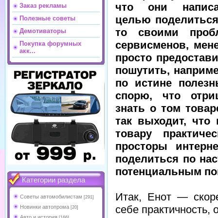
что они напис
Заказ рекламы
целью поделиться
Полезные советы
то своими проб
Демотиваторы
сервисменов, мен
Покупка форумных
акк...
просто предостав
пошутить, наприм
по истине полез
спорю, что отри
знать о том товар
так выходит, что
товару практиче
просторы интерн
поделиться по на
потенциальным пок
Категории раздела
Итак, Енот — скор
Советы автомобилистам
[291]
себе практичность, 
Новинки автопрома
[20]
Авто и история
[166]