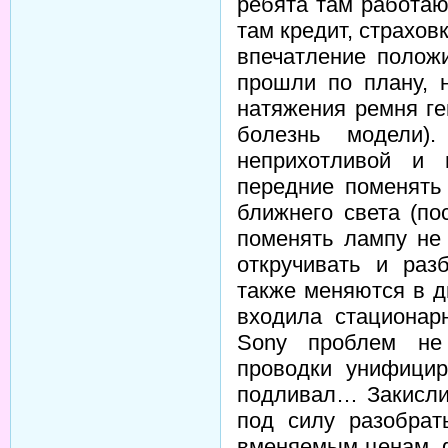
ребята там работа
там кредит, страхо
впечатление полож
прошли по плану, 
натяжения ремня ге
болезнь модели)
неприхотливой и 
передние поменять 
ближнего света (по
поменять лампу не
откручивать и раз
также меняются в 
входила стационар
Sony проблем не
проводки унифици
подливал… Закисли
под силу разобрат
вменяемым ценам, 