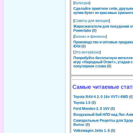
[
Культура
]
Сделайте приятное себе, друзьям
купив букет из красивых хризант
[
Советы для женщин
]
Жиросжигатели для похудения о
Powerlabs
(
0
)
[
Бизнес и финансы
]
Производство и оптовые продаж
IDGI
(
0
)
[
Это интересно
]
Попробуйте бесплатную интелл
игру «Народный Ответ», угадав 
популярное слово
(
0
)
Самые читаемые стат
Toyota RAV-4 2. 0 16v VVT-i 4WD
(
0
Toyota 1.5
(
0
)
Ford Mondeo 2. 0 16V
(
0
)
Воздушный бой НЛО над Лос-Ан
Самодельные Рецепты для Здор
Волос
(
0
)
Volkswagen Jetta 1. 6
(
0
)