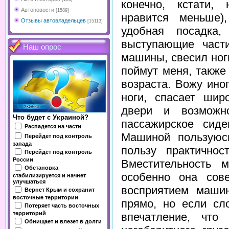
конечно, кстати,
Автоновости
[1589]
нравится меньше),
Отзывы автовладельцев
[15113]
удобная посадка
выступающие част
Наш опрос
машины, свесил ноги
поймут меня, также
возраста. Вожу ино
ноги, спасает шир
двери и возможно
Что будет с Украиной?
пассажирское сид
Распадется на части
Машиной пользуюс
Перейдет под контроль
запада
пользу практичнос
Перейдет под контроль
России
Вместительность
Обстановка
особенно она сов
стабилизируется и начнет
улучшаться
восприятием машин
Вернет Крым и сохранит
восточные территории
прямо, но если сл
Потеряет часть восточных
территорий
впечатление, что
Обнищает и влезет в долги