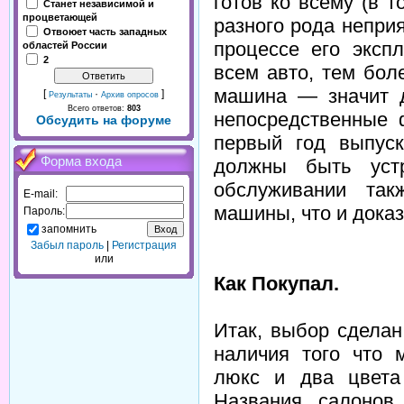
готов ко всему (в 
Станет независимой и
процветающей
разного рода неприя
Отвоюет часть западных
процессе его экспл
областей России
2
всем авто, тем бол
машина — значит д
[
·
]
Результаты
Архив опросов
Всего ответов:
803
непосредственные 
Обсудить на форуме
первый год выпуск
Форма входа
должны быть уст
обслуживании так
E-mail:
машины, что и дока
Пароль:
запомнить
Забыл пароль
|
Регистрация
или
Как Покупал.
Итак, выбор сделан
наличия того что 
люкс и два цвета
Названия салонов