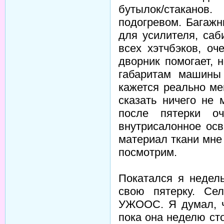
бутылок/стаканов
подогревом. Багажн
для усилителя, саб
всех хэтчбэков, оч
дворник помогает, 
габаритам машины
кажется реально ме
сказать ничего не 
после пятерки о
внутрисалонное ос
материал ткани мне
посмотрим.
Покатался я недел
свою пятерку. Се
УЖООС. Я думал, ч
пока она неделю сто