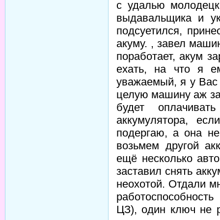
с удалью молодецко
выдавальщика и ук
подсуетился, прине
акуму. , завел маши
поработает, акум з
ехать, на что я е
уважаемый, я у Вас
целую машину аж за 
будет оплачиват
аккумулятора, есл
подергаю, а она не
возьмем другой ак
ещё несколько авто
заставил снять акк
неохотой. Отдали м
работоспособность
ЦЗ), один ключ не 