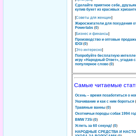
Сделайте приятное себе, друзьям
купив букет из красивых хризант
[
Советы для женщин
]
Жиросжигатели для похудения о
Powerlabs
(
0
)
[
Бизнес и финансы
]
Производство и оптовые продаж
IDGI
(
0
)
[
Это интересно
]
Попробуйте бесплатную интелл
игру «Народный Ответ», угадав 
популярное слово
(
0
)
Самые читаемые стат
Осень – время позаботиться о но
Укачивание и как с ним бороться
Травяные ванны
(
0
)
Охотничьи породы собак 1994 го
BMW 735i
(
0
)
Успеть за 60 секунд!
(
0
)
НАРОДНЫЕ СРЕДСТВА И НАСТО