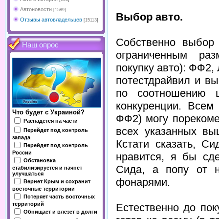
Автоновости
[1589]
Выбор авто.
Отзывы автовладельцев
[15113]
Собственно выбор
Наш опрос
ограниченным ра
покупку авто): ФФ2,
потестдрайвил и вы
по соотношению ц
конкуренции. Всем
Что будет с Украиной?
ФФ2) могу порекоме
Распадется на части
всех указанных вы
Перейдет под контроль
запада
Кстати сказать, С
Перейдет под контроль
России
нравится, я бы сд
Обстановка
Сида, а попу от н
стабилизируется и начнет
улучшаться
фонарями.
Вернет Крым и сохранит
восточные территории
Потеряет часть восточных
территорий
Естественно до пок
Обнищает и влезет в долги