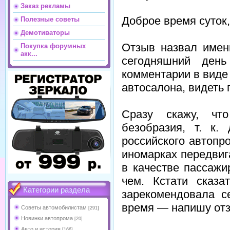
Заказ рекламы
Доброе время суток
Полезные советы
Демотиваторы
Отзыв назвал именн
Покупка форумных
акк...
сегодняшний день
комментарии в виде 
автосалона, видеть 
Сразу скажу, чт
безобразия, т. к.
российского автопр
иномарках передвиг
в качестве пассажи
чем. Кстати сказ
Категории раздела
зарекомендовала с
время — напишу отз
Советы автомобилистам
[291]
Новинки автопрома
[20]
Авто и история
[166]