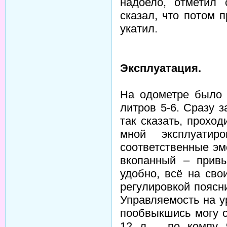
надоело, отметил 
сказал, что потом 
укатил.
Эксплуатация.
На одометре было 
литров 5-6. Сразу з
так сказать, проход
мной эксплуати
соответственные эм
вкопанный – привы
удобно, всё на сво
регулировкой поясн
Управляемость на у
пообвыкшись могу с
12 л. , по компу 