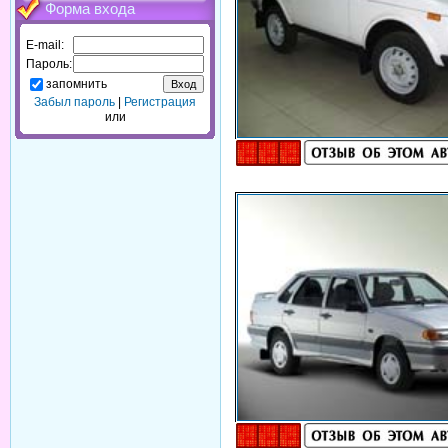
Форма входа
E-mail:
Пароль:
запомнить
Забыл пароль
|
Регистрация
или