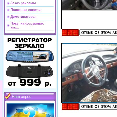
Заказ рекламы
Полезные советы
Демотиваторы
Покупка форумных
акк...
Наш опрос