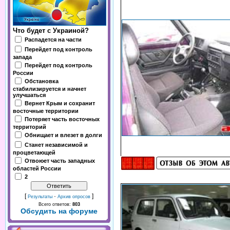
Что будет с Украиной?
Распадется на части
Перейдет под контроль
запада
Перейдет под контроль
России
Обстановка
стабилизируется и начнет
улучшаться
Вернет Крым и сохранит
восточные территории
Потеряет часть восточных
территорий
Обнищает и влезет в долги
Станет независимой и
процветающей
Отвоюет часть западных
областей России
2
[
·
]
Результаты
Архив опросов
Всего ответов:
803
Обсудить на форуме