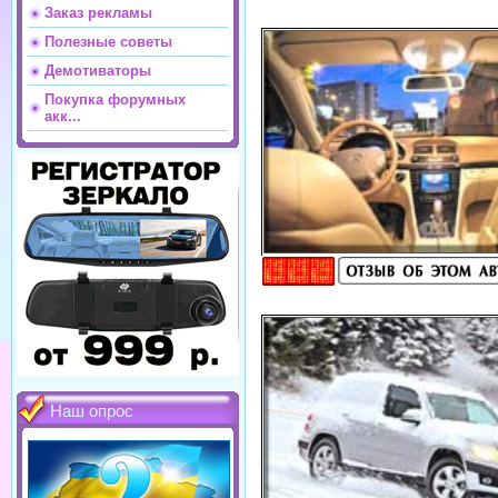
Заказ рекламы
Полезные советы
Демотиваторы
Покупка форумных
акк...
Наш опрос