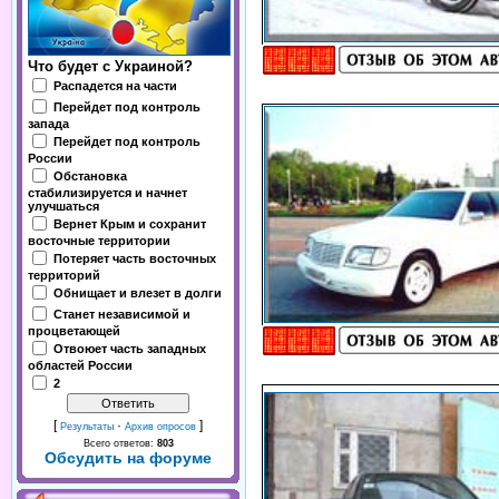
Что будет с Украиной?
Распадется на части
Перейдет под контроль
запада
Перейдет под контроль
России
Обстановка
стабилизируется и начнет
улучшаться
Вернет Крым и сохранит
восточные территории
Потеряет часть восточных
территорий
Обнищает и влезет в долги
Станет независимой и
процветающей
Отвоюет часть западных
областей России
2
[
·
]
Результаты
Архив опросов
Всего ответов:
803
Обсудить на форуме