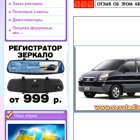
Заказ рекламы
Полезные советы
Демотиваторы
Покупка форумных
акк...
Наш опрос