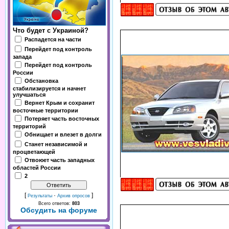
Что будет с Украиной?
Распадется на части
Перейдет под контроль
запада
Перейдет под контроль
России
Обстановка
стабилизируется и начнет
улучшаться
Вернет Крым и сохранит
восточные территории
Потеряет часть восточных
территорий
Обнищает и влезет в долги
Станет независимой и
процветающей
Отвоюет часть западных
областей России
2
[
·
]
Результаты
Архив опросов
Всего ответов:
803
Обсудить на форуме