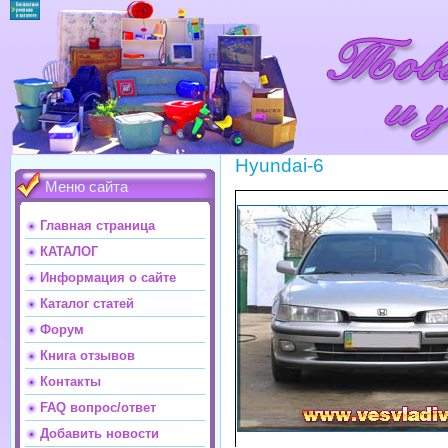
Hyundai-6
Меню сайта
Главная страница
КАТАЛОГ
Информация о сайте
Каталог статей
Форум
Книга отзывов
Контакты
FAQ вопрос/ответ
Добавить новости