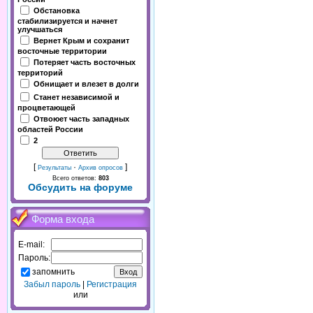
Обстановка
стабилизируется и начнет
улучшаться
Вернет Крым и сохранит
восточные территории
Потеряет часть восточных
территорий
Обнищает и влезет в долги
Станет независимой и
процветающей
Отвоюет часть западных
областей России
2
[
·
]
Результаты
Архив опросов
Всего ответов:
803
Обсудить на форуме
Форма входа
E-mail:
Пароль:
запомнить
Забыл пароль
|
Регистрация
или