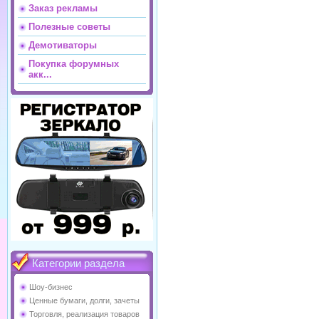
Заказ рекламы
Полезные советы
Демотиваторы
Покупка форумных
акк...
Категории раздела
Шоу-бизнес
Ценные бумаги, долги, зачеты
Торговля, реализация товаров