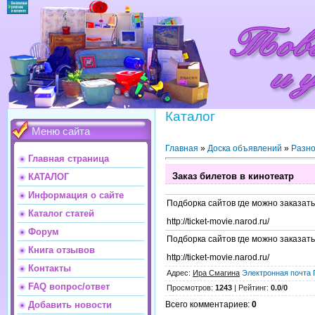
Каталог
Меню сайта
Главная
»
Доска объявлений
»
Разн
Главная страница
Заказ билетов в кинотеатр
КАТАЛОГ
Информация о сайте
Подборка сайтов где можно заказать
Каталог статей
http://ticket-movie.narod.ru/
Форум
Подборка сайтов где можно заказать
Книга отзывов
http://ticket-movie.narod.ru/
Контакты
Адрес
:
Ира Смагина
Электронная почта
FAQ вопрос/ответ
Просмотров
:
1243
|
Рейтинг
:
0.0
/
0
Всего комментариев
:
0
Добавить новости