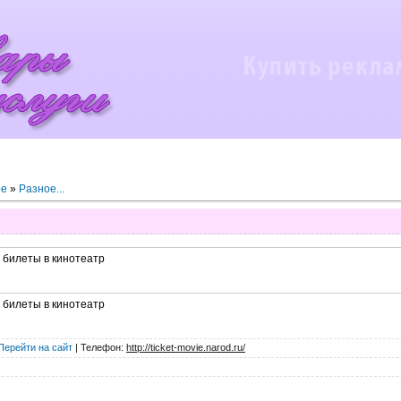
ое
»
Разное...
 билеты в кинотеатр
 билеты в кинотеатр
Перейти на сайт
|
Телефон
:
http://ticket-movie.narod.ru/