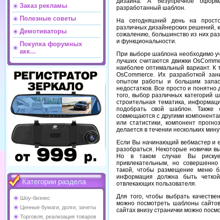
дизайна. А безупречное оформ
Заказ рекламы
разработанный шаблон.
Полезные советы
На сегодняшний день на прост
различных дизайнерских решений, к
Демотиваторы
сожалению, большинство из них раз
и функциональности.
Покупка форумных
акк...
При выборе шаблона необходимо уч
лучших считаются движки OsCommer
наиболее оптимальный вариант. К 
OsCommerce. Их разработкой зан
опытом работы и большим запас
недостатков. Все просто и понятно
того, выбор различных категорий 
строительная тематика, информаци
подобрать свой шаблон. Также 
совмещаются с другими компонента
или статистики, компонент прогно
делается в течении нескольких мину
Если Вы начинающий вебмастер и е
разобраться. Некоторые новички в
Но в таком случае Вы рискуе
привлекательным, но совершенно
такой, чтобы размещение меню б
информация должна быть четкой
Категории раздела
отвлекающих пользователя.
Для того, чтобы выбрать качестве
Шоу-бизнес
можно посмотреть шаблоны сайтов,
Ценные бумаги, долги, зачеты
сайтах внизу странички можно посмо
Торговля, реализация товаров