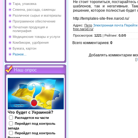
Не стоит торопиться, постарайтесь
Тара, упаковка
шаблонов, так и негативные. Та
Семена, рассада, саженцы
решение, которое полностью будет 
Различное сырье и материалы
http://templates-site-free.narod.ru/
Программное обеспечение
Адрес
:
Петр
Электронная почта
Перейти 
Печатная продукция и
free.narod.ru/
полиграфия
Просмотров
:
1221
|
Рейтинг
:
0.0
/
0
Медицинские товары и услуги
Всего комментариев
:
0
Комбикорм, удобрения
Бумага, картон
Разное...
Добавлять комментарии мог
[
Наш опрос
Что будет с Украиной?
Распадется на части
Перейдет под контроль
запада
Перейдет под контроль
России