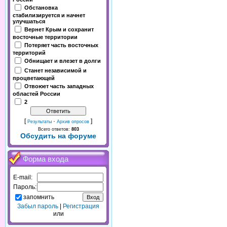
Обстановка
стабилизируется и начнет
улучшаться
Вернет Крым и сохранит
восточные территории
Потеряет часть восточных
территорий
Обнищает и влезет в долги
Станет независимой и
процветающей
Отвоюет часть западных
областей России
2
[
·
]
Результаты
Архив опросов
Всего ответов:
803
Обсудить на форуме
Форма входа
E-mail:
Пароль:
запомнить
Забыл пароль
|
Регистрация
или