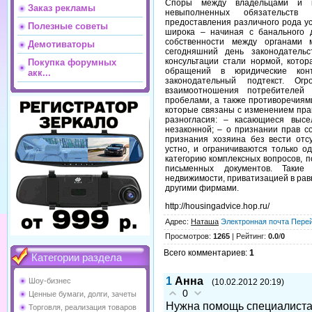
Споры между владельцами и к
Заказ рекламы
невыполненных обязательств 
предоставления различного рода ус
Полезные советы
широка – начиная с банального 
собственности между органами
Демотиваторы
сегодняшний день законодатель
консультации стали нормой, котор
Покупка форумных
обращений в юридические кон
акк...
законодательный подтекст. Ог
взаимоотношения потребителей
пробелами, а также противоречиями
которые связаны с изменением пра
разногласия: – касающиеся высе
незаконной; – о признании прав с
признания хозяина без вести от
устно, и ограничиваются только о
категорию комплексных вопросов, 
письменных документов. Такие
недвижимости, приватизацией в равн
другими фирмами.
http://housingadvice.hop.ru/
Адрес
:
Наташа
Электронная почта
Перей
Просмотров
:
1265
|
Рейтинг
:
0.0
/
0
Всего комментариев
:
1
Категории раздела
1
Анна
Шоу-бизнес
(10.02.2012 20:19)
0
Ценные бумаги, долги, зачеты
Нужна помощь специалиста.
Торговля, реализация товаров