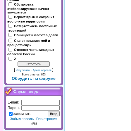
Обстановка
стабилизируется и начнет
улучшаться
Вернет Крым и сохранит
восточные территории
Потеряет часть восточных
территорий
Обнищает и влезет в долги
Станет независимой и
процветающей
Отвоюет часть западных
областей России
2
[
·
]
Результаты
Архив опросов
Всего ответов:
803
Обсудить на форуме
Форма входа
E-mail:
Пароль:
запомнить
Забыл пароль
|
Регистрация
или