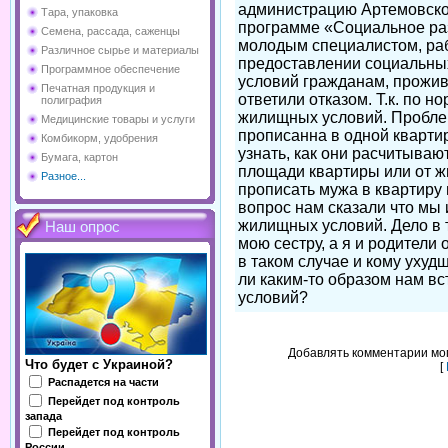
администрацию Артемовског
Тара, упаковка
программе «Социальное раз
Семена, рассада, саженцы
молодым специалистом, раб
Различное сырье и материалы
предоставлении социальны
Программное обеспечение
условий гражданам, прожив
Печатная продукция и
ответили отказом. Т.к. по 
полиграфия
жилищных условий. Проблем
Медицинские товары и услуги
прописанна в одной квартир
Комбикорм, удобрения
узнать, как они расчитываю
Бумага, картон
площади квартиры или от 
Разное...
прописать мужа в квартиру 
вопрос нам сказали что мы
жилищных условий. Дело в 
Наш опрос
мою сестру, а я и родители 
в таком случае и кому уху
ли каким-то образом нам в
условий?
Добавлять комментарии мог
Что будет с Украиной?
[
Распадется на части
Перейдет под контроль
запада
Перейдет под контроль
России