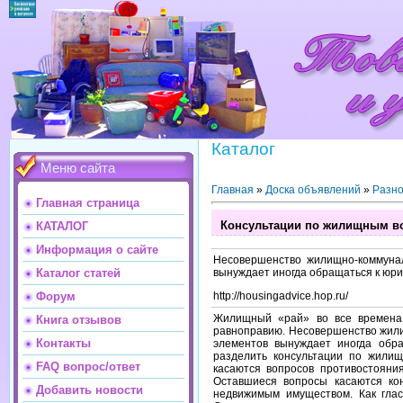
Каталог
Меню сайта
Главная
»
Доска объявлений
»
Разн
Главная страница
Консультации по жилищным в
КАТАЛОГ
Информация о сайте
Несовершенство жилищно-коммуна
вынуждает иногда обращаться к юри
Каталог статей
http://housingadvice.hop.ru/
Форум
Жилищный «рай» во все времена 
Книга отзывов
равноправию. Несовершенство жили
Контакты
элементов вынуждает иногда обра
разделить консультации по жилищ
FAQ вопрос/ответ
касаются вопросов противостояни
Оставшиеся вопросы касаются ко
Добавить новости
недвижимым имуществом. Как глас