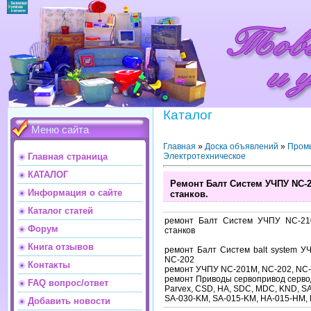
Каталог
Меню сайта
Главная
»
Доска объявлений
»
Пром
Электротехническое
Главная страница
КАТАЛОГ
Ремонт Балт Систем УЧПУ NC-21
Информация о сайте
станков.
Каталог статей
ремонт Балт Систем УЧПУ NC-21
Форум
станков
Книга отзывов
ремонт Балт Систем balt system 
NC-202
Контакты
ремонт УЧПУ NC-201M, NC-202, NC-2
ремонт Приводы сервопривод серво
FAQ вопрос/ответ
Parvex, CSD, HA, SDC, MDC, KND, S
SA-030-KM, SA-015-KM, HA-015-HM,
Добавить новости