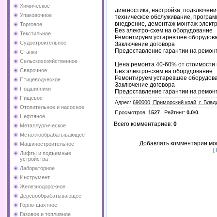
Химическое
диагностика, настройка, подключени
Упаковочное
техническое обслуживание, програм
внедрение, демонтаж монтаж элект
Торговое
Без электро-схем на оборудование
Текстильное
Ремонтируем устаревшее оборудова
Судостроительное
Заключение договора
Предоставление гарантии на ремонт
Станки
Сельскохозяйственное
Цена ремонта 40-60% от стоимости 
Сварочное
Без электро-схем на оборудование
Ремонтируем устаревшее оборудова
Птицеводческое
Заключение договора
Подшипники
Предоставление гарантии на ремонт
Пищевое
Адрес
:
690000, Приморский край, г. Влад
Отопительное и насосное
Просмотров
:
1527
|
Рейтинг
:
0.0
/
0
Нефтяное
Всего комментариев
:
0
Металлургическое
Металлообрабатывающее
Добавлять комментарии мог
Машиностроительное
[
Лифты и подъемные
устройства
Лабораторное
Инструмент
Железнодорожное
Деревообрабатывающее
Горно-шахтное
Газовое и топливное