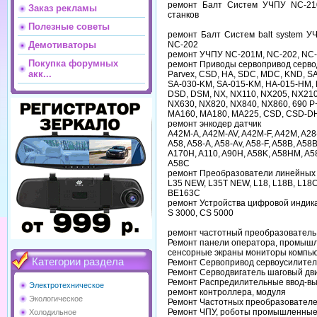
ремонт Балт Систем УЧПУ NC-21
Заказ рекламы
станков
Полезные советы
ремонт Балт Систем balt system 
NC-202
Демотиваторы
ремонт УЧПУ NC-201M, NC-202, NC-2
Покупка форумных
ремонт Приводы сервопривод серво
акк...
Parvex, CSD, HA, SDC, MDC, KND, S
SA-030-KM, SA-015-KM, HA-015-HM,
DSD, DSM, NX, NX110, NX205, NX210
NX630, NX820, NX840, NX860, 690 P
MA160, MA180, MA225, CSD, CSD-D
ремонт энкодер датчик
A42M-A, A42M-AV, A42M-F, A42M, A28-F
A58, A58-A, A58-Av, A58-F, A58B, A58B
A170H, A110, A90H, A58K, A58HM, A5
A58C
ремонт Преобразователи линейны
L35 NEW, L35T NEW, L18, L18B, L18C,
BE163C
ремонт Устройства цифровой индик
S 3000, CS 5000
ремонт частотный преобразователь
Ремонт панели оператора, промышл
сенсорные экраны мониторы компьют
Категории раздела
Ремонт Сервопривод сервоусилител
Ремонт Серводвигатель шаговый дви
Ремонт Распредилительные ввод-в
Электротехническое
ремонт контроллера, модуля
Экологическое
Ремонт Частотных преобразователей
Ремонт ЧПУ, роботы промышленные, 
Холодильное