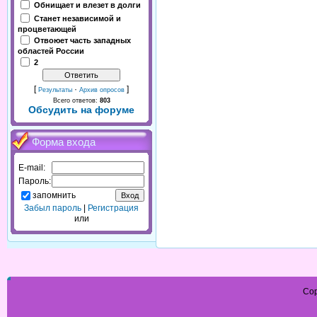
Обнищает и влезет в долги
Станет независимой и
процветающей
Отвоюет часть западных
областей России
2
[
·
]
Результаты
Архив опросов
Всего ответов:
803
Обсудить на форуме
Форма входа
E-mail:
Пароль:
запомнить
Забыл пароль
|
Регистрация
или
Cop